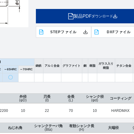
製品PDF
ダウンロード
STEPファイル
DXFファイル
鋼
ガラス入り
鋳鉄
アルミ合金
グラファイト
銅
樹脂
チタン合金
樹脂
C
～65HRC
～70HRC
〇
外径
刃長
全長
シャンク径
コーティング
(φD)
(ℓ)
(L)
(φd)
2200
10
22
70
10
HARDMAX
シャンクテーパ角
有効シャンク長
ねじれ角
大端径
(Bta)
(H)