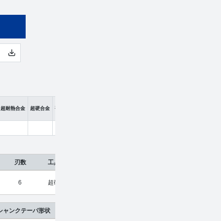
超耐熱合金
超硬合金
硬脆材
刃数
工具材種
希望小売価格
販売価格
6
超硬合金
¥
18,360
¥
12,122
シャンクテーパ形状