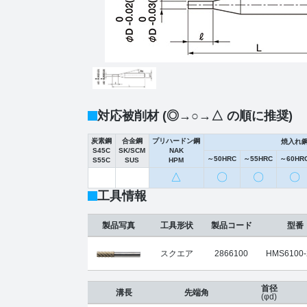
対応被削材 (◎→○→△ の順に推奨)
炭素鋼
合金鋼
プリハードン鋼
焼入れ
S45C
SK/SCM
NAK
～50HRC
～55HRC
～60HR
S55C
SUS
HPM
△
〇
〇
〇
工具情報
製品写真
工具形状
製品コード
型番
スクエア
2866100
HMS6100-
首径
溝長
先端角
(φd)