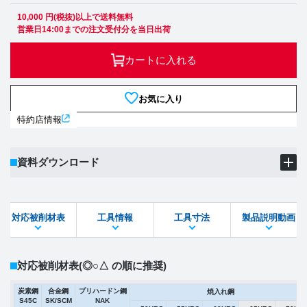
10,000 円(税抜)以上で送料無料
営業日14:00までの注文受付分を当日出荷
カートに入れる
お気に入り
特約店情報
資料ダウンロード
製品PDF
ダウンロード
対応被削材表
工具情報
工具寸法
製品説明動画
STEPファイル
DXFファイル
対応被削材表
(◎○△ の順に推奨)
炭素鋼
合金鋼
プリハードン鋼
焼入れ鋼
S45C
SK/SCM
NAK