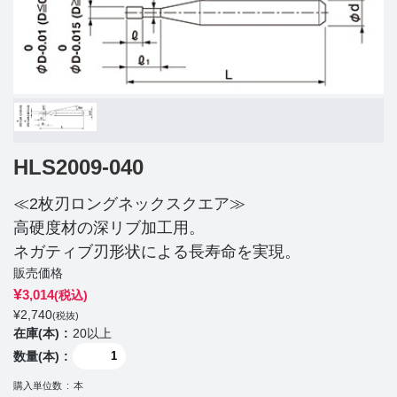
HLS2009-040
≪2枚刃ロングネックスクエア≫
高硬度材の深リブ加工用。
ネガティブ刃形状による長寿命を実現。
販売価格
¥
3,014
(税込)
¥
2,740
(税抜)
在庫(本)
20以上
数量(本)
購入単位数
本