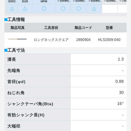
～50HRC
～55HRC
～60HRC
～65HRC
～70HR
S55C
SUS
HPM
△
△
〇
〇
〇
△
工具情報
製品写真
工具形状
製品コード
型番
ロングネックスクエア
2890904
HLS2009-040
工具寸法
1.3
溝長
-
先端角
0.88
首径
(φd)
30
ねじれ角
16°
シャンクテーパ角
(Bta)
-
有効シャンク長
(H)
-
大端径