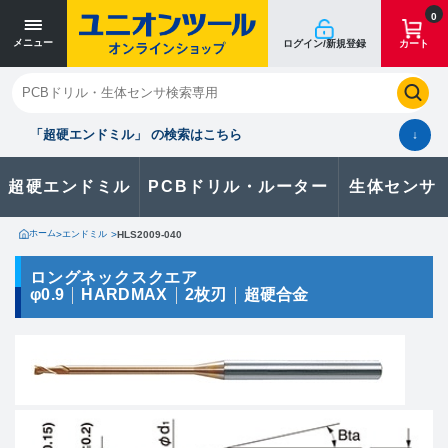
寸法単位 [mm]
寸法単位 [mm]
0
メニュー
ログイン/新規登録
カート
閉じる
お気に入り
クイックオーダー
購入履歴
「超硬エンドミル」 の検索はこちら
↓
超硬エンドミル
PCBドリル・ルーター
生体センサ
カタログのダウンロードや
製品に関するお問い合わせはこちら
ホーム
>
エンドミル
>
HLS2009-040
お問い合わせ
ロングネックスクエア
φ0.9
HARDMAX
2枚刃
超硬合金
カタログ一覧