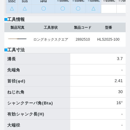
～50HRC
～55HRC
～60HRC
～65HRC
～70HR
S55C
SUS
HPM
△
△
〇
〇
〇
△
工具情報
製品写真
工具形状
製品コード
型番
ロングネックスクエア
2892510
HLS2025-100
工具寸法
3.7
溝長
-
先端角
2.41
首径
(φd)
30
ねじれ角
16°
シャンクテーパ角
(Bta)
-
有効シャンク長
(H)
-
大端径