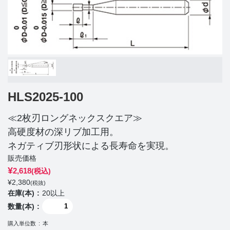
HLS2025-100
≪2枚刃ロングネックスクエア≫
高硬度材の深リブ加工用。
ネガティブ刃形状による長寿命を実現。
販売価格
¥
2,618
(税込)
¥
2,380
(税抜)
在庫(本)
20以上
数量(本)
購入単位数
本