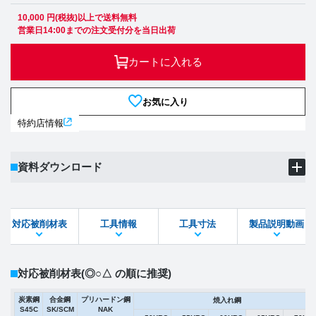
10,000 円(税抜)以上で送料無料
営業日14:00までの注文受付分を当日出荷
カートに入れる
お気に入り
特約店情報
資料ダウンロード
製品PDF
ダウンロード
対応被削材表
工具情報
工具寸法
製品説明動画
STEPファイル
DXFファイル
対応被削材表
(◎○△ の順に推奨)
炭素鋼
合金鋼
プリハードン鋼
焼入れ鋼
S45C
SK/SCM
NAK