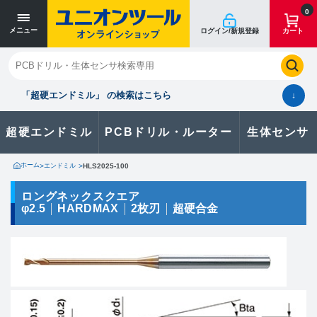
寸法単位 [mm]
寸法単位 [mm]
0
メニュー
ログイン/新規登録
カート
閉じる
お気に入り
クイックオーダー
購入履歴
「超硬エンドミル」 の検索はこちら
↓
超硬エンドミル
PCBドリル・ルーター
生体センサ
カタログのダウンロードや
製品に関するお問い合わせはこちら
ホーム
>
エンドミル
>
HLS2025-100
お問い合わせ
ロングネックスクエア
φ2.5
HARDMAX
2枚刃
超硬合金
カタログ一覧