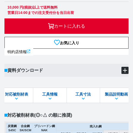
10,000 円(税抜)以上で送料無料
営業日14:00までの注文受付分を当日出荷
カートに入れる
お気に入り
特約店情報
資料ダウンロード
製品PDF
ダウンロード
対応被削材表
工具情報
工具寸法
製品説明動画
STEPファイル
DXFファイル
対応被削材表
(◎○△ の順に推奨)
炭素鋼
合金鋼
プリハードン鋼
焼入れ鋼
S45C
SK/SCM
NAK