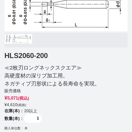
HLS2060-200
≪2枚刃ロングネックスクエア≫
高硬度材の深リブ加工用。
ネガティブ刃形状による長寿命を実現。
販売価格
¥
5,071
(税込)
¥
4,610
(税抜)
在庫(本)
20以上
数量(本)
購入単位数
本