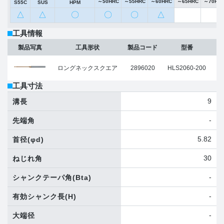
～50HRC
～55HRC
～60HRC
～65HRC
～70HR
S55C
SUS
HPM
△
△
〇
〇
〇
△
工具情報
製品写真
工具形状
製品コード
型番
ロングネックスクエア
2896020
HLS2060-200
工具寸法
9
溝長
-
先端角
5.82
首径
(φd)
30
ねじれ角
-
シャンクテーパ角
(Bta)
-
有効シャンク長
(H)
-
大端径