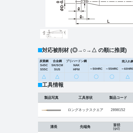
対応被削材 (◎→○→△ の順に推奨)
炭素鋼
合金鋼
プリハードン鋼
焼入れ
S45C
SK/SCM
NAK
～50HRC
～55HRC
～60HR
S55C
SUS
HPM
△
△
〇
〇
〇
△
工具情報
製品写真
工具形状
製品コード
ロングネックスクエア
2898152
首径
溝長
先端角
(φd)