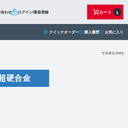
カート
い合わせ
ログイン/新規登録
0
クイックオーダー
購入履歴
お気に入り
寸法単位 [mm]
超硬合金