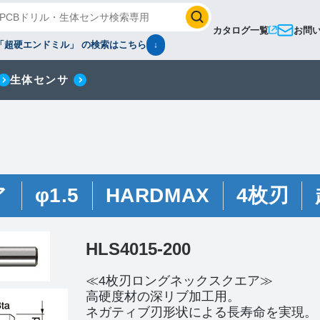
カタログ一覧
お問
「超硬エンドミル」 の検索はこちら
↓
生体センサ
ア
φ1.5
HARDMAX
4枚刃
HLS4015-200
≪4枚刃ロングネックスクエア≫
高硬度材の深リブ加工用。
ネガティブ刃形状による長寿命を実現。