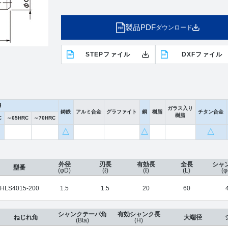
製品PDF
ダウンロード
STEPファイル
DXFファイル
鋼
ガラス入り
鋳鉄
アルミ合金
グラファイト
銅
樹脂
チタン合金
樹脂
C
～65HRC
～70HRC
△
△
△
外径
刃長
有効長
全長
シャ
型番
(φD)
(ℓ)
(ℓ)
(L)
(φ
HLS4015-200
1.5
1.5
20
60
シャンクテーパ角
有効シャンク長
ねじれ角
大端径
(Bta)
(H)