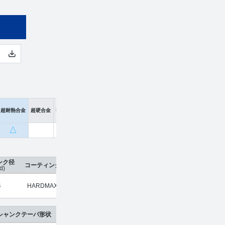
超耐熱合金
超硬合金
硬脆材
△
ンク径
コーティング
刃数
工具材種
希望小売価格
販売価格
d)
4
HARDMAX
4
超硬合金
¥
4,800
¥
3,168
シャンクテーパ形状