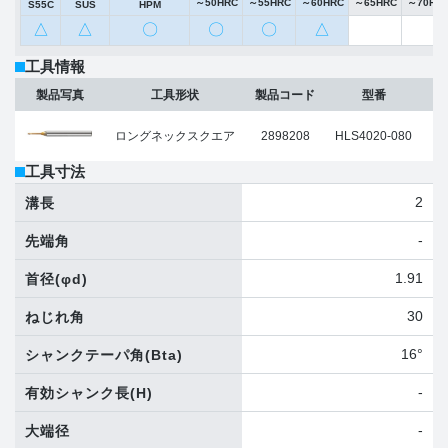
～50HRC
～55HRC
～60HRC
～65HRC
～70HR
S55C
SUS
HPM
△
△
〇
〇
〇
△
工具情報
製品写真
工具形状
製品コード
型番
ロングネックスクエア
2898208
HLS4020-080
工具寸法
2
溝長
-
先端角
1.91
首径
(φd)
30
ねじれ角
16°
シャンクテーパ角
(Bta)
-
有効シャンク長
(H)
-
大端径