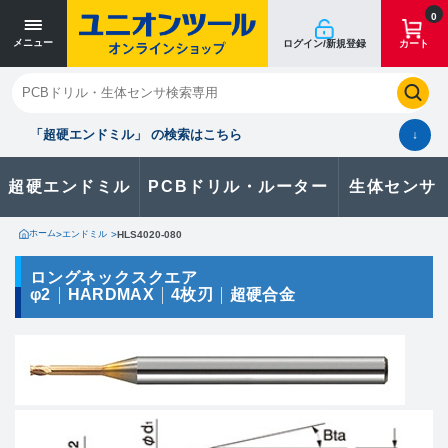
寸法単位 [mm]
寸法単位 [mm]
0
メニュー
ログイン/新規登録
カート
閉じる
お気に入り
クイックオーダー
購入履歴
「超硬エンドミル」 の検索はこちら
↓
超硬エンドミル
PCBドリル・ルーター
生体センサ
カタログのダウンロードや
製品に関するお問い合わせはこちら
ホーム
>
エンドミル
>
HLS4020-080
お問い合わせ
ロングネックスクエア
φ2
HARDMAX
4枚刃
超硬合金
カタログ一覧