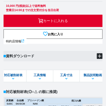
10,000 円(税抜)以上で送料無料
営業日14:00までの注文受付分を当日出荷
カートに入れる
お気に入り
特約店情報
資料ダウンロード
製品PDF
ダウンロード
対応被削材表
工具情報
工具寸法
製品説明動画
STEPファイル
DXFファイル
対応被削材表
(◎○△ の順に推奨)
炭素鋼
合金鋼
プリハードン鋼
焼入れ鋼
S45C
SK/SCM
NAK