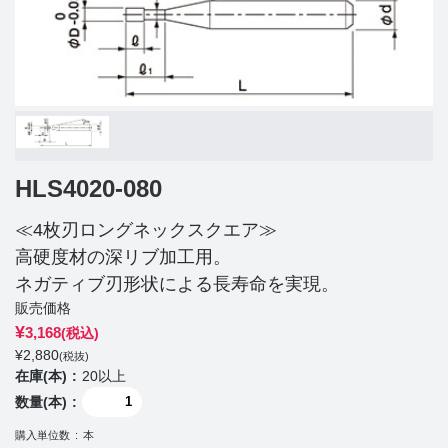
HLS4020-080
≪4枚刃ロングネックスクエア≫
高硬度材の深リブ加工用。
ネガティブ刃形状による長寿命を実現。
販売価格
¥
3,168
(税込)
¥
2,880
(税抜)
在庫(本)
20以上
数量(本)
購入単位数
本