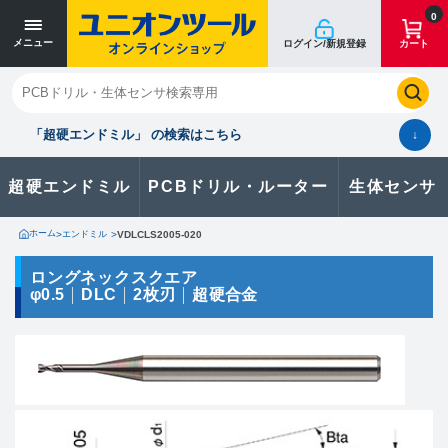
寸法単位 [mm]
寸法単位 [mm]
0
メニュー
ログイン/新規登録
カート
閉じる
お気に入り
クイックオーダー
購入履歴
「超硬エンドミル」 の検索はこちら
↓
超硬エンドミル
PCBドリル・ルーター
生体センサ
カタログのダウンロードや
製品に関するお問い合わせはこちら
ホーム
>
エンドミル
>
VDLCLS2005-020
お問い合わせ
ロングネックスクエア
φ0.5
DLC
2枚刃
超硬合金
カタログ一覧