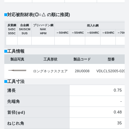
対応被削材表
(◎○△ の順に推奨)
炭素鋼
合金鋼
プリハードン鋼
焼入れ鋼
S45C
SK/SCM
NAK
～50HRC
～55HRC
～60HRC
～65HRC
～70HR
S55C
SUS
HPM
工具情報
製品写真
工具形状
製品コード
型番
ロングネックスクエア
28U0008
VDLCLS2005-020
工具寸法
0.75
溝長
-
先端角
0.48
首径
(φd)
35
ねじれ角