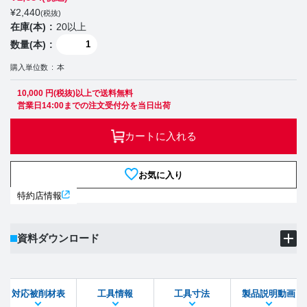
¥
2,440
(税抜)
在庫(本)
20以上
数量(本)
購入単位数
本
10,000 円(税抜)以上で送料無料
営業日14:00までの注文受付分を当日出荷
カートに入れる
お気に入り
特約店情報
資料ダウンロード
製品PDF
ダウンロード
対応被削材表
工具情報
工具寸法
製品説明動画
STEPファイル
DXFファイル