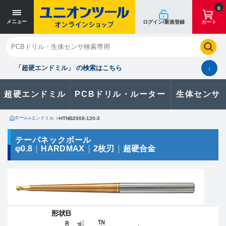
寸法単位 [mm]
寸法単位 [mm]
0
メニュー
ログイン/新規登録
カート
閉じる
お気に入り
クイックオーダー
購入履歴
「超硬エンドミル」 の検索はこちら
↓
超硬エンドミル
PCBドリル・ルーター
生体センサ
カタログのダウンロードや
製品に関するお問い合わせはこちら
ホーム
>
エンドミル
>
HTNB2008-120-3
お問い合わせ
テーパネックボール
φ0.8
HARDMAX
2枚刃
超硬合金
カタログ一覧