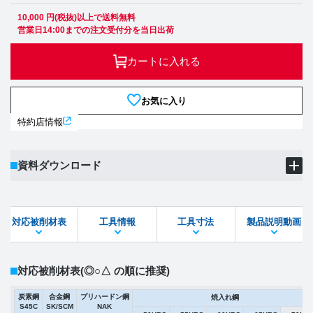
10,000 円(税抜)以上で送料無料
営業日14:00までの注文受付分を当日出荷
カートに入れる
お気に入り
特約店情報
資料ダウンロード
製品PDF
ダウンロード
対応被削材表
工具情報
工具寸法
製品説明動画
STEPファイル
DXFファイル
対応被削材表
(◎○△ の順に推奨)
炭素鋼
合金鋼
プリハードン鋼
焼入れ鋼
S45C
SK/SCM
NAK