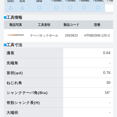
～50HRC
～55HRC
～60HRC
～65HRC
～70HR
S55C
SUS
HPM
△
△
〇
〇
〇
〇
〇
工具情報
製品写真
工具形状
製品コード
型番
テーパネックボール
2920823
HTNB2008-120-3
工具寸法
0.64
溝長
-
先端角
0.76
首径
(φd)
30
ねじれ角
16°
シャンクテーパ角
(Bta)
-
有効シャンク長
(H)
-
大端径