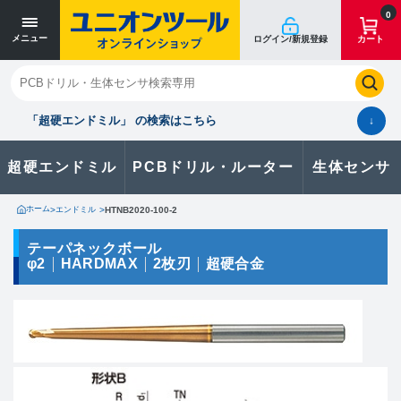
寸法単位 [mm]
寸法単位 [mm]
0
メニュー
ログイン/新規登録
カート
閉じる
お気に入り
クイックオーダー
購入履歴
「超硬エンドミル」 の検索はこちら
↓
超硬エンドミル
PCBドリル・ルーター
生体センサ
カタログのダウンロードや
製品に関するお問い合わせはこちら
ホーム
>
エンドミル
>
HTNB2020-100-2
お問い合わせ
テーパネックボール
φ2
HARDMAX
2枚刃
超硬合金
カタログ一覧