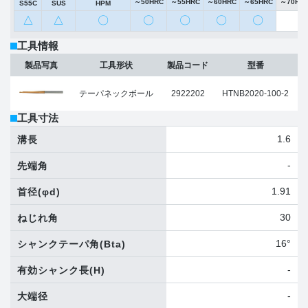
～50HRC
～55HRC
～60HRC
～65HRC
～70HR
S55C
SUS
HPM
△
△
〇
〇
〇
〇
〇
工具情報
製品写真
工具形状
製品コード
型番
テーパネックボール
2922202
HTNB2020-100-2
工具寸法
1.6
溝長
-
先端角
1.91
首径
(φd)
30
ねじれ角
16°
シャンクテーパ角
(Bta)
-
有効シャンク長
(H)
-
大端径