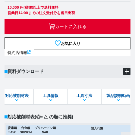
10,000 円(税抜)以上で送料無料
営業日14:00までの注文受付分を当日出荷
カートに入れる
お気に入り
特約店情報
資料ダウンロード
製品PDF
ダウンロード
対応被削材表
工具情報
工具寸法
製品説明動画
STEPファイル
DXFファイル
対応被削材表
(◎○△ の順に推奨)
炭素鋼
合金鋼
プリハードン鋼
焼入れ鋼
S45C
SK/SCM
NAK