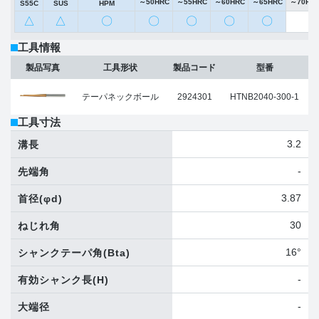
～50HRC
～55HRC
～60HRC
～65HRC
～70HR
S55C
SUS
HPM
△
△
〇
〇
〇
〇
〇
工具情報
製品写真
工具形状
製品コード
型番
テーパネックボール
2924301
HTNB2040-300-1
工具寸法
3.2
溝長
-
先端角
3.87
首径
(φd)
30
ねじれ角
16°
シャンクテーパ角
(Bta)
-
有効シャンク長
(H)
-
大端径