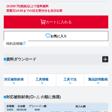
10,000 円(税抜)以上で送料無料
営業日14:00までの注文受付分を当日出荷
カートに入れる
お気に入り
特約店情報
資料ダウンロード
製品PDF
ダウンロード
対応被削材表
工具情報
工具寸法
製品説明動画
STEPファイル
DXFファイル
対応被削材表
(◎○△ の順に推奨)
炭素鋼
合金鋼
プリハードン鋼
焼入れ鋼
S45C
SK/SCM
NAK