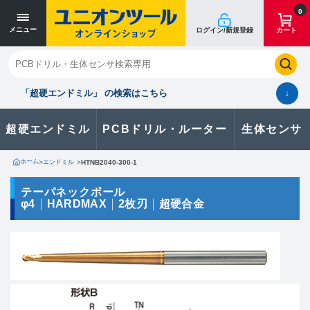
寸法単位 [mm]
寸法単位 [mm]
0
メニュー
ログイン/新規登録
カート
閉じる
お気に入り
クイックオーダー
購入履歴
「超硬エンドミル」 の検索はこちら
↓
超硬エンドミル
PCBドリル・ルーター
生体センサ
カタログのダウンロードや
製品に関するお問い合わせはこちら
ホーム
>
エンドミル
>
HTNB2040-300-1
お問い合わせ
テーパネックボール
φ4
HARDMAX
2枚刃
超硬合金
カタログ一覧