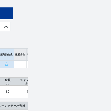
超耐熱合金
超硬合金
硬脆材
△
全長
シャンク径
コーティング
刃数
工具材種
希望
(L)
(φd)
80
4
HARDMAX
2
超硬合金
¥
13
シャンクテーパ形状