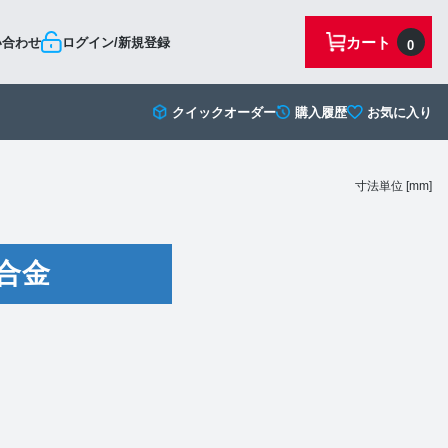
カート
い合わせ
ログイン/新規登録
0
クイックオーダー
購入履歴
お気に入り
寸法単位 [mm]
合金