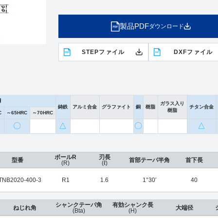
製品PDF
ダウンロード
STEPファイル
DXFファイル
鋼
ガラス入り
鋳鉄
アルミ合金
グラファイト
銅
樹脂
チタン合金
樹脂
C
～65HRC
～70HRC
〇
△
〇
△
ボールR
刃長
型番
首部テーパ半角
首下長
(R)
(ℓ)
TNB2020-400-3
R1
1.6
1°30′
40
シャンクテーパ角
有効シャンク長
ねじれ角
大端径
(Bta)
(H)