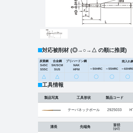
対応被削材 (◎→○→△ の順に推奨)
炭素鋼
合金鋼
プリハードン鋼
焼入れ
S45C
SK/SCM
NAK
～50HRC
～55HRC
～60HR
S55C
SUS
HPM
△
△
〇
〇
〇
〇
工具情報
製品写真
工具形状
製品コード
テーパネックボール
2925033
H
首径
溝長
先端角
(φd)