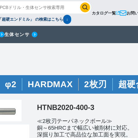
カタログ一覧
お問
「超硬エンドミル」 の検索はこちら
↓
生体センサ
φ2
HARDMAX
2枚刃
超硬
HTNB2020-400-3
≪2枚刃テーパネックボール≫
銅～65HRCまで幅広い被削材に対応。
深掘り加工で高品位な加工面を実現。