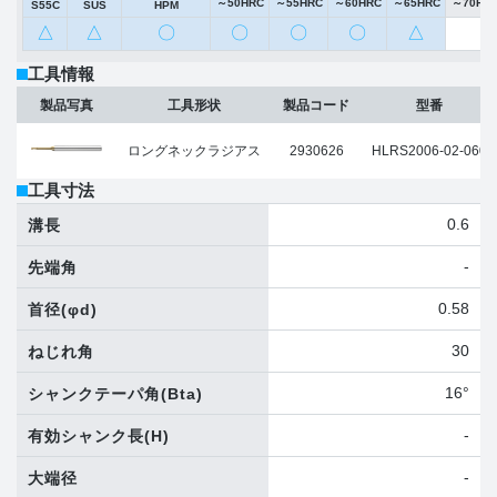
～50HRC
～55HRC
～60HRC
～65HRC
～70HR
S55C
SUS
HPM
△
△
〇
〇
〇
〇
△
工具情報
製品写真
工具形状
製品コード
型番
ロングネックラジアス
2930626
HLRS2006-02-060
工具寸法
0.6
溝長
-
先端角
0.58
首径
(φd)
30
ねじれ角
16°
シャンクテーパ角
(Bta)
-
有効シャンク長
(H)
-
大端径