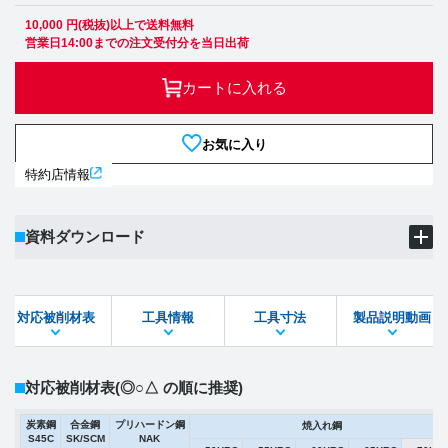
10,000 円(税抜)以上で送料無料
営業日14:00までの注文受付分を当日出荷
カートに入れる
お気に入り
特約店情報
資料ダウンロード
製品PDF
ダウンロード
対応被削材表
工具情報
工具寸法
製品説明動画
STEPファイル
DXFファイル
対応被削材表
(◎○△ の順に推奨)
炭素鋼
合金鋼
プリハードン鋼
焼入れ鋼
S45C
SK/SCM
NAK