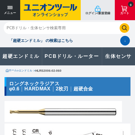
寸法単位 [mm]
寸法単位 [mm]
0
メニュー
ログイン/新規登録
カート
閉じる
お気に入り
クイックオーダー
購入履歴
「超硬エンドミル」 の検索はこちら
↓
超硬エンドミル
PCBドリル・ルーター
生体センサ
カタログのダウンロードや
製品に関するお問い合わせはこちら
ホーム
>
エンドミル
>
HLRS2006-02-060
お問い合わせ
ロングネックラジアス
φ0.6
HARDMAX
2枚刃
超硬合金
カタログ一覧