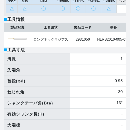
～50HRC
～55HRC
～60HRC
～65HRC
～70HR
S55C
SUS
HPM
△
△
〇
〇
〇
〇
△
工具情報
製品写真
工具形状
製品コード
型番
ロングネックラジアス
2931050
HLRS2010-005-050
工具寸法
1
溝長
-
先端角
0.95
首径
(φd)
30
ねじれ角
16°
シャンクテーパ角
(Bta)
-
有効シャンク長
(H)
-
大端径