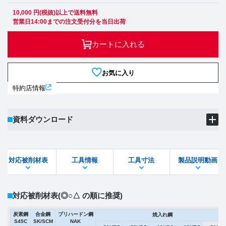
10,000 円(税抜)以上で送料無料
営業日14:00までの注文受付分を当日出荷
カートに入れる
お気に入り
特約店情報
資料ダウンロード
製品PDF
ダウンロード
対応被削材表
工具情報
工具寸法
製品説明動画
STEPファイル
DXFファイル
対応被削材表
(◎○△ の順に推奨)
炭素鋼
合金鋼
プリハードン鋼
焼入れ鋼
S45C
SK/SCM
NAK