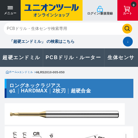
寸法単位 [mm]
寸法単位 [mm]
0
メニュー
ログイン/新規登録
カート
閉じる
お気に入り
クイックオーダー
購入履歴
「超硬エンドミル」 の検索はこちら
↓
超硬エンドミル
PCBドリル・ルーター
生体センサ
カタログのダウンロードや
製品に関するお問い合わせはこちら
ホーム
>
エンドミル
>
HLRS2010-005-050
お問い合わせ
ロングネックラジアス
φ1
HARDMAX
2枚刃
超硬合金
カタログ一覧