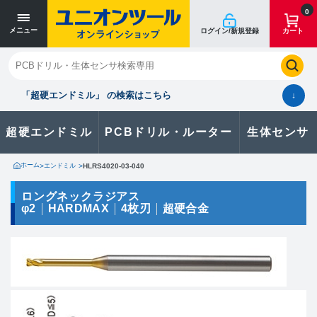
寸法単位 [mm]
寸法単位 [mm]
0
メニュー
ログイン/新規登録
カート
閉じる
お気に入り
クイックオーダー
購入履歴
「超硬エンドミル」 の検索はこちら
↓
超硬エンドミル
PCBドリル・ルーター
生体センサ
カタログのダウンロードや
製品に関するお問い合わせはこちら
ホーム
>
エンドミル
>
HLRS4020-03-040
お問い合わせ
ロングネックラジアス
φ2
HARDMAX
4枚刃
超硬合金
カタログ一覧