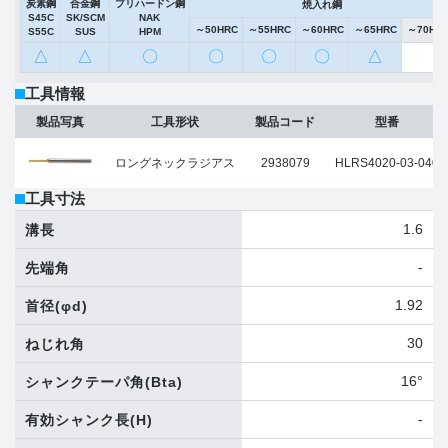
炭素鋼
合金鋼
プリハードン鋼
焼入れ鋼
S45C
SK/SCM
NAK
～50HRC
～55HRC
～60HRC
～65HRC
～70HR
S55C
SUS
HPM
△
△
〇
〇
〇
〇
△
工具情報
製品写真
工具形状
製品コード
型番
ロングネックラジアス
2938079
HLRS4020-03-040
工具寸法
1.6
溝長
-
先端角
1.92
首径
(φd)
30
ねじれ角
16°
シャンクテーパ角
(Bta)
-
有効シャンク長
(H)