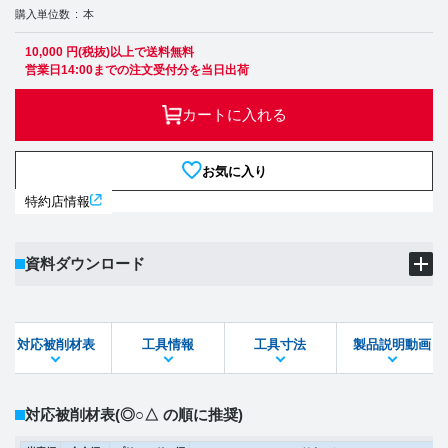
購入単位数
本
10,000 円(税抜)以上で送料無料
営業日14:00までの注文受付分を当日出荷
カートに入れる
お気に入り
特約店情報
資料ダウンロード
製品PDF
ダウンロード
対応被削材表
工具情報
工具寸法
製品説明動画
STEPファイル
DXFファイル
対応被削材表
(◎○△ の順に推奨)