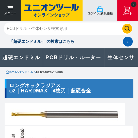
寸法単位 [mm]
寸法単位 [mm]
0
メニュー
ログイン/新規登録
カート
閉じる
お気に入り
クイックオーダー
購入履歴
「超硬エンドミル」 の検索はこちら
↓
超硬エンドミル
PCBドリル・ルーター
生体センサ
カタログのダウンロードや
製品に関するお問い合わせはこちら
ホーム
>
エンドミル
>
HLRS4020-05-080
お問い合わせ
ロングネックラジアス
φ2
HARDMAX
4枚刃
超硬合金
カタログ一覧