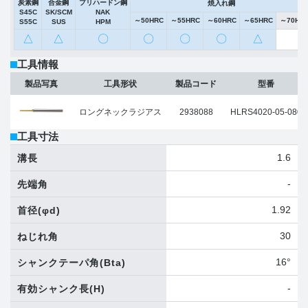
炭素鋼
合金鋼
プリハードン鋼
焼入れ鋼
S45C
SK/SCM
NAK
～50HRC
～55HRC
～60HRC
～65HRC
～70HR
S55C
SUS
HPM
△
△
〇
〇
〇
〇
△
工具情報
製品写真
工具形状
製品コード
型番
ロングネックラジアス
2938088
HLRS4020-05-080
工具寸法
1.6
溝長
-
先端角
1.92
首径
(φd)
30
ねじれ角
16°
シャンクテーパ角
(Bta)
-
有効シャンク長
(H)