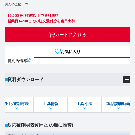
購入単位数
本
10,000 円(税抜)以上で送料無料
営業日14:00までの注文受付分を当日出荷
カートに入れる
お気に入り
特約店情報
資料ダウンロード
製品PDF
ダウンロード
対応被削材表
工具情報
工具寸法
製品説明動画
STEPファイル
DXFファイル
対応被削材表
(◎○△ の順に推奨)