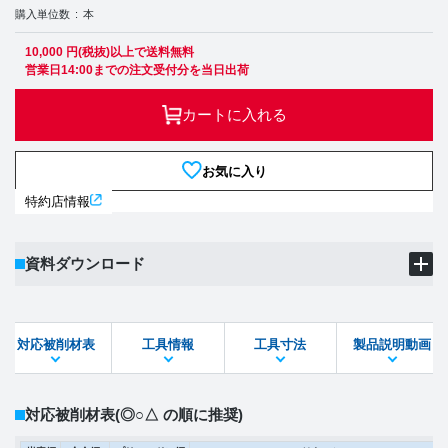
購入単位数
本
10,000 円(税抜)以上で送料無料
営業日14:00までの注文受付分を当日出荷
カートに入れる
お気に入り
特約店情報
資料ダウンロード
製品PDF
ダウンロード
対応被削材表
工具情報
工具寸法
製品説明動画
STEPファイル
DXFファイル
対応被削材表
(◎○△ の順に推奨)