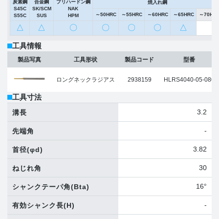
炭素鋼
合金鋼
プリハードン鋼
焼入れ鋼
S45C
SK/SCM
NAK
～50HRC
～55HRC
～60HRC
～65HRC
～70HR
S55C
SUS
HPM
△
△
〇
〇
〇
〇
△
工具情報
製品写真
工具形状
製品コード
型番
ロングネックラジアス
2938159
HLRS4040-05-080
工具寸法
3.2
溝長
-
先端角
3.82
首径
(φd)
30
ねじれ角
16°
シャンクテーパ角
(Bta)
-
有効シャンク長
(H)