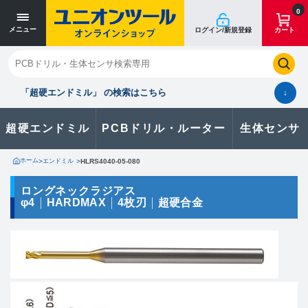
寸法単位 [mm]
寸法単位 [mm]
0
メニュー
ログイン/新規登録
カート
閉じる
お気に入り
クイックオーダー
購入履歴
「超硬エンドミル」 の検索はこちら
↓
超硬エンドミル
PCBドリル・ルーター
生体センサ
カタログのダウンロードや
製品に関するお問い合わせはこちら
ホーム
>
エンドミル
>
HLRS4040-05-080
お問い合わせ
ロングネックラジアス
φ4
HARDMAX
4枚刃
超硬合金
カタログ一覧