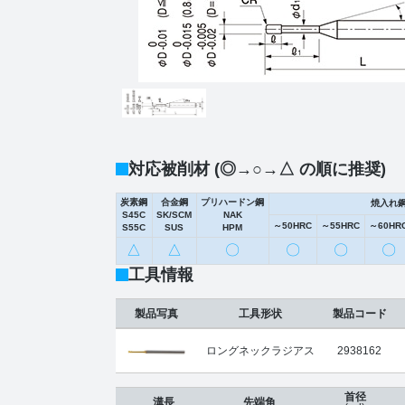
対応被削材 (◎→○→△ の順に推奨)
炭素鋼
合金鋼
プリハードン鋼
焼入れ
S45C
SK/SCM
NAK
～50HRC
～55HRC
～60HR
S55C
SUS
HPM
△
△
〇
〇
〇
〇
工具情報
製品写真
工具形状
製品コード
ロングネックラジアス
2938162
首径
溝長
先端角