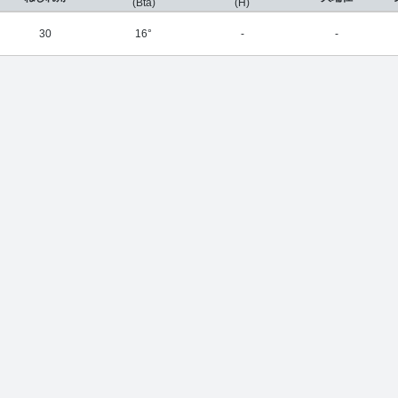
(Bta)
(H)
30
16°
-
-