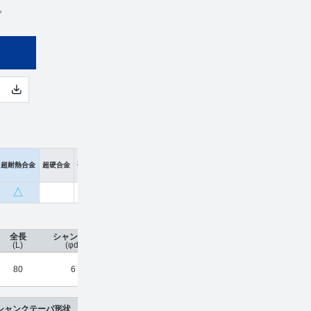
。
超耐熱合金
超硬合金
硬脆材
△
全長
シャンク径
コーティング
刃数
工具材種
希望小
(L)
(φd)
80
6
HARDMAX
4
超硬合金
¥
11,
シャンクテーパ形状