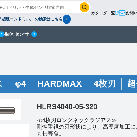
カタログ一覧
お問
「超硬エンドミル」 の検索はこちら
↓
生体センサ
ス
φ4
HARDMAX
4枚刃
超
HLRS4040-05-320
≪4枚刃ロングネックラジアス≫
剛性重視の刃形状により、高硬度加工に
も長寿命。