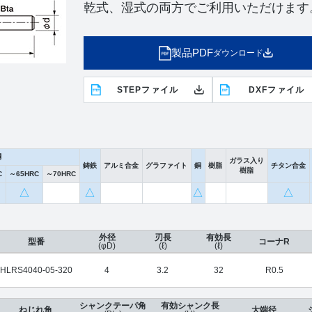
乾式、湿式の両方でご利用いただけます
製品PDF
ダウンロード
STEPファイル
DXFファイル
鋼
ガラス入り
鋳鉄
アルミ合金
グラファイト
銅
樹脂
チタン合金
樹脂
C
～65HRC
～70HRC
△
△
△
△
外径
刃長
有効長
型番
コーナR
(φD)
(ℓ)
(ℓ)
HLRS4040-05-320
4
3.2
32
R0.5
シャンクテーパ角
有効シャンク長
ねじれ角
大端径