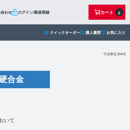
カート
い合わせ
ログイン/新規登録
0
クイックオーダー
購入履歴
お気に入り
寸法単位 [mm]
硬合金
おいて