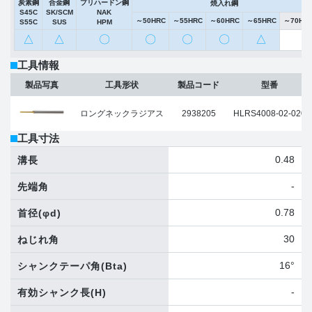
炭素鋼
合金鋼
プリハードン鋼
焼入れ鋼
S45C
SK/SCM
NAK
～50HRC
～55HRC
～60HRC
～65HRC
～70HR
S55C
SUS
HPM
△
△
〇
〇
〇
〇
△
工具情報
製品写真
工具形状
製品コード
型番
ロングネックラジアス
2938205
HLRS4008-02-020
工具寸法
0.48
溝長
-
先端角
0.78
首径
(φd)
30
ねじれ角
16°
シャンクテーパ角
(Bta)
-
有効シャンク長
(H)