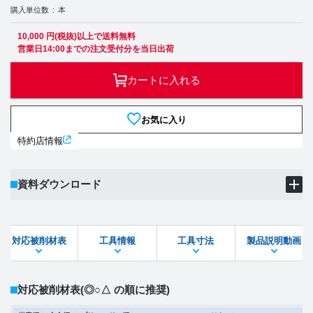
購入単位数
本
10,000 円(税抜)以上で送料無料
営業日14:00までの注文受付分を当日出荷
カートに入れる
お気に入り
特約店情報
資料ダウンロード
製品PDF
ダウンロード
対応被削材表
工具情報
工具寸法
製品説明動画
STEPファイル
DXFファイル
対応被削材表
(◎○△ の順に推奨)