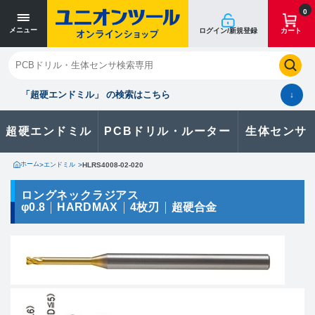
寸法単位 [mm]
寸法単位 [mm]
0
メニュー
ログイン/新規登録
カート
閉じる
お気に入り
クイックオーダー
購入履歴
「超硬エンドミル」 の検索はこちら
↓
超硬エンドミル
PCBドリル・ルーター
生体センサ
カタログのダウンロードや
製品に関するお問い合わせはこちら
ホーム
>
エンドミル
>
HLRS4008-02-020
お問い合わせ
ロングネックラジアス
φ0.8
HARDMAX
4枚刃
超硬合金
カタログ一覧