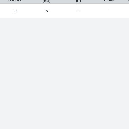
(Bta)
(H)
30
16°
-
-