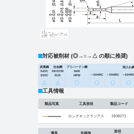
対応被削材 (◎→○→△ の順に推奨)
炭素鋼
合金鋼
プリハードン鋼
焼入れ
S45C
SK/SCM
NAK
～50HRC
～55HRC
～60HR
S55C
SUS
HPM
△
△
〇
〇
〇
〇
工具情報
製品写真
工具形状
製品コード
ロングネックラジアス
2938271
首径
溝長
先端角