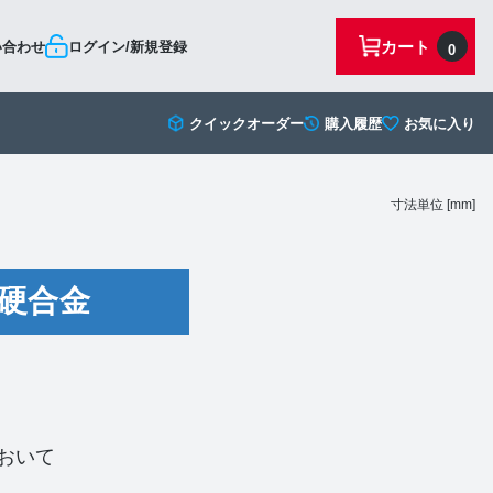
カート
い合わせ
ログイン/新規登録
0
クイックオーダー
購入履歴
お気に入り
寸法単位 [mm]
硬合金
おいて