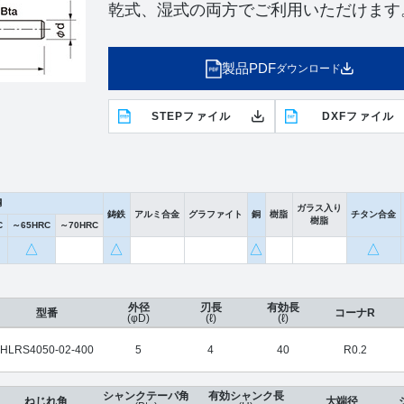
乾式、湿式の両方でご利用いただけます
製品PDF
ダウンロード
STEPファイル
DXFファイル
鋼
ガラス入り
鋳鉄
アルミ合金
グラファイト
銅
樹脂
チタン合金
樹脂
C
～65HRC
～70HRC
△
△
△
△
外径
刃長
有効長
型番
コーナR
(φD)
(ℓ)
(ℓ)
HLRS4050-02-400
5
4
40
R0.2
シャンクテーパ角
有効シャンク長
ねじれ角
大端径