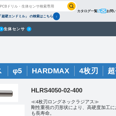
カタログ一覧
お問
「超硬エンドミル」 の検索はこちら
↓
生体センサ
ス
φ5
HARDMAX
4枚刃
超
HLRS4050-02-400
≪4枚刃ロングネックラジアス≫
剛性重視の刃形状により、高硬度加工に
も長寿命。