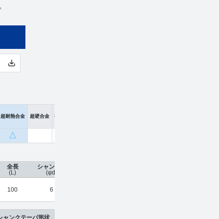
。
超耐熱合金
超硬合金
硬脆材
△
全長
シャンク径
コーティング
刃数
工具材種
希望小
(L)
(φd)
100
6
HARDMAX
4
超硬合金
¥
17,
シャンクテーパ形状