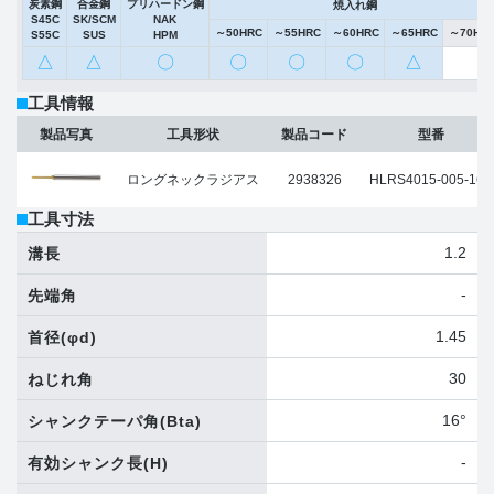
炭素鋼
合金鋼
プリハードン鋼
焼入れ鋼
S45C
SK/SCM
NAK
～50HRC
～55HRC
～60HRC
～65HRC
～70HR
S55C
SUS
HPM
△
△
〇
〇
〇
〇
△
工具情報
製品写真
工具形状
製品コード
型番
ロングネックラジアス
2938326
HLRS4015-005-160
工具寸法
1.2
溝長
-
先端角
1.45
首径
(φd)
30
ねじれ角
16°
シャンクテーパ角
(Bta)
-
有効シャンク長
(H)