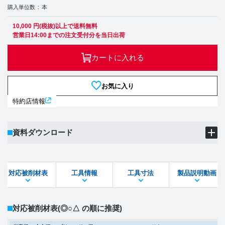
購入単位数
本
10,000 円(税抜)以上で送料無料
営業日14:00までの注文受付分を当日出荷
カートに入れる
お気に入り
特約店情報
資料ダウンロード
製品PDF
ダウンロード
対応被削材表
工具情報
工具寸法
製品説明動画
STEPファイル
DXFファイル
対応被削材表
(◎○△ の順に推奨)