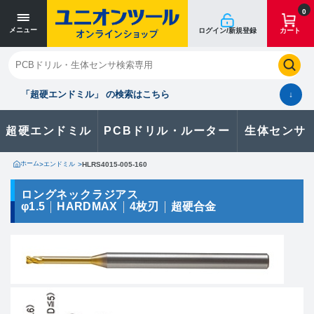
寸法単位 [mm]
寸法単位 [mm]
0
メニュー
ログイン/新規登録
カート
閉じる
お気に入り
クイックオーダー
購入履歴
「超硬エンドミル」 の検索はこちら
↓
超硬エンドミル
PCBドリル・ルーター
生体センサ
カタログのダウンロードや
製品に関するお問い合わせはこちら
ホーム
>
エンドミル
>
HLRS4015-005-160
お問い合わせ
ロングネックラジアス
φ1.5
HARDMAX
4枚刃
超硬合金
カタログ一覧