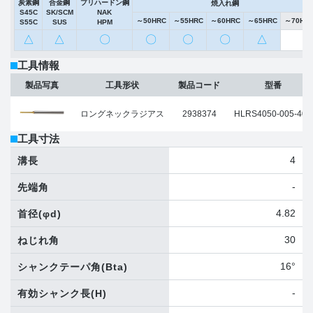
炭素鋼
合金鋼
プリハードン鋼
焼入れ鋼
S45C
SK/SCM
NAK
～50HRC
～55HRC
～60HRC
～65HRC
～70HR
S55C
SUS
HPM
△
△
〇
〇
〇
〇
△
工具情報
製品写真
工具形状
製品コード
型番
ロングネックラジアス
2938374
HLRS4050-005-400
工具寸法
4
溝長
-
先端角
4.82
首径
(φd)
30
ねじれ角
16°
シャンクテーパ角
(Bta)
-
有効シャンク長
(H)