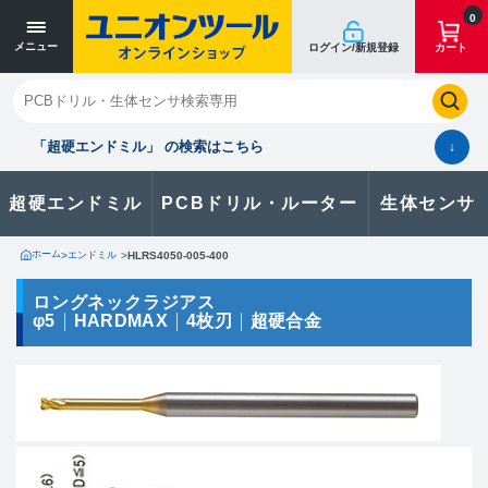
寸法単位 [mm]
寸法単位 [mm]
0
メニュー
ログイン/新規登録
カート
閉じる
お気に入り
クイックオーダー
購入履歴
「超硬エンドミル」 の検索はこちら
↓
超硬エンドミル
PCBドリル・ルーター
生体センサ
カタログのダウンロードや
製品に関するお問い合わせはこちら
ホーム
>
エンドミル
>
HLRS4050-005-400
お問い合わせ
ロングネックラジアス
φ5
HARDMAX
4枚刃
超硬合金
カタログ一覧