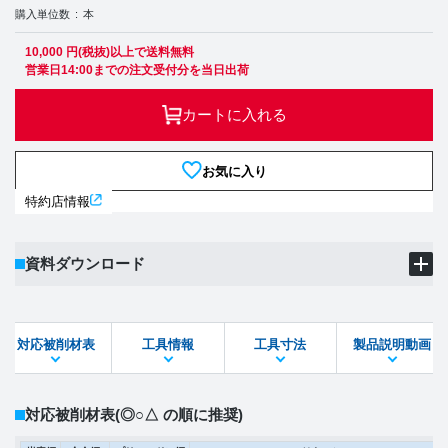
購入単位数
本
10,000 円(税抜)以上で送料無料
営業日14:00までの注文受付分を当日出荷
カートに入れる
お気に入り
特約店情報
資料ダウンロード
製品PDF
ダウンロード
対応被削材表
工具情報
工具寸法
製品説明動画
STEPファイル
DXFファイル
対応被削材表
(◎○△ の順に推奨)