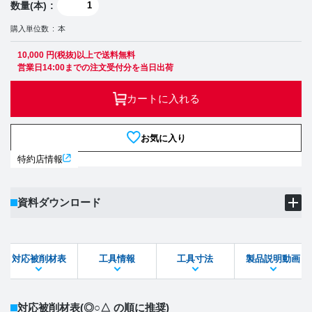
数量(本)
購入単位数
本
10,000 円(税抜)以上で送料無料
営業日14:00までの注文受付分を当日出荷
カートに入れる
お気に入り
特約店情報
資料ダウンロード
製品PDF
ダウンロード
対応被削材表
工具情報
工具寸法
製品説明動画
STEPファイル
DXFファイル
対応被削材表
(◎○△ の順に推奨)