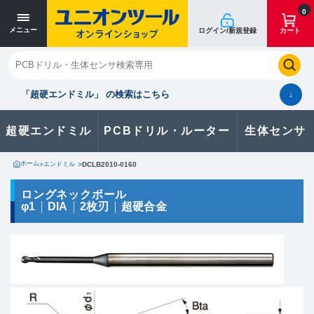
寸法単位 [mm]
寸法単位 [mm]
0
メニュー
ログイン/新規登録
カート
閉じる
お気に入り
クイックオーダー
購入履歴
「超硬エンドミル」 の検索はこちら
↓
超硬エンドミル
PCBドリル・ルーター
生体センサ
カタログのダウンロードや
製品に関するお問い合わせはこちら
ホーム
>
エンドミル
>
DCLB2010-0160
お問い合わせ
ロングネックボール
φ1
DIA
2枚刃
超硬合金
カタログ一覧