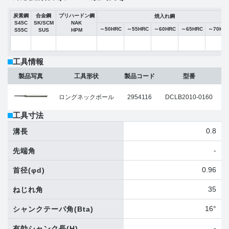
炭素鋼
合金鋼
プリハードン鋼
焼入れ鋼
S45C
SK/SCM
NAK
～50HRC
～55HRC
～60HRC
～65HRC
～70HR
S55C
SUS
HPM
工具情報
製品写真
工具形状
製品コード
型番
ロングネックボール
2954116
DCLB2010-0160
工具寸法
0.8
溝長
-
先端角
0.96
首径
(φd)
35
ねじれ角
16°
シャンクテーパ角
(Bta)
-
有効シャンク長
(H)