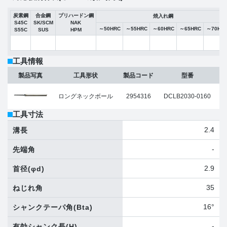
炭素鋼
合金鋼
プリハードン鋼
焼入れ鋼
S45C
SK/SCM
NAK
～50HRC
～55HRC
～60HRC
～65HRC
～70HR
S55C
SUS
HPM
工具情報
製品写真
工具形状
製品コード
型番
ロングネックボール
2954316
DCLB2030-0160
工具寸法
2.4
溝長
-
先端角
2.9
首径
(φd)
35
ねじれ角
16°
シャンクテーパ角
(Bta)
-
有効シャンク長
(H)