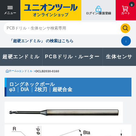
寸法単位 [mm]
寸法単位 [mm]
0
メニュー
ログイン/新規登録
カート
閉じる
お気に入り
クイックオーダー
購入履歴
「超硬エンドミル」 の検索はこちら
↓
超硬エンドミル
PCBドリル・ルーター
生体センサ
カタログのダウンロードや
製品に関するお問い合わせはこちら
ホーム
>
エンドミル
>
DCLB2030-0160
お問い合わせ
ロングネックボール
φ3
DIA
2枚刃
超硬合金
カタログ一覧