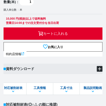
数量(本)
購入単位数
本
10,000 円(税抜)以上で送料無料
営業日14:00までの注文受付分を当日出荷
カートに入れる
お気に入り
特約店情報
資料ダウンロード
製品PDF
ダウンロード
対応被削材表
工具情報
工具寸法
製品説明動画
STEPファイル
DXFファイル
対応被削材表
(◎○△ の順に推奨)