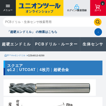
寸法単位 [mm]
寸法単位 [mm]
0
メニュー
ログイン/新規登録
カート
閉じる
お気に入り
クイックオーダー
購入履歴
「超硬エンドミル」 の検索はこちら
↓
超硬エンドミル
PCBドリル・ルーター
生体センサ
カタログのダウンロードや
製品に関するお問い合わせはこちら
ホーム
>
エンドミル
>
CZS4012-0250
お問い合わせ
スクエア
φ1.2
UTCOAT
4枚刃
超硬合金
カタログ一覧