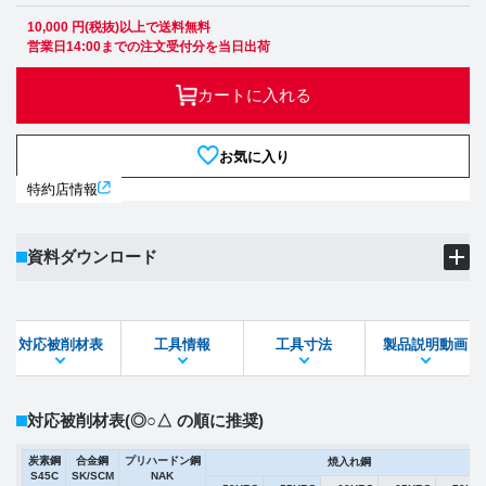
10,000 円(税抜)以上で送料無料
営業日14:00までの注文受付分を当日出荷
カートに入れる
お気に入り
特約店情報
資料ダウンロード
製品PDF
ダウンロード
対応被削材表
工具情報
工具寸法
製品説明動画
STEPファイル
DXFファイル
対応被削材表
(◎○△ の順に推奨)
炭素鋼
合金鋼
プリハードン鋼
焼入れ鋼
S45C
SK/SCM
NAK