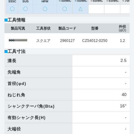
～50HRC
～55HRC
～60HRC
～65HRC
～70HR
S55C
SUS
HPM
〇
〇
〇
〇
△
工具情報
外径
製品写真
工具形状
製品コード
型番
(φD)
スクエア
2960127
CZS4012-0250
1.2
工具寸法
2.5
溝長
-
先端角
-
首径
(φd)
40
ねじれ角
16°
シャンクテーパ角
(Bta)
-
有効シャンク長
(H)
-
大端径