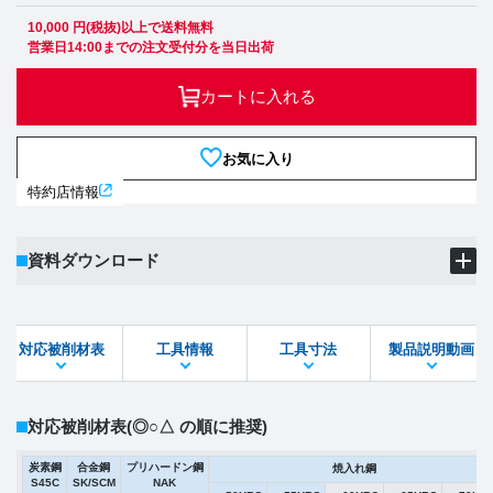
10,000 円(税抜)以上で送料無料
営業日14:00までの注文受付分を当日出荷
カートに入れる
お気に入り
特約店情報
資料ダウンロード
製品PDF
ダウンロード
対応被削材表
工具情報
工具寸法
製品説明動画
STEPファイル
DXFファイル
対応被削材表
(◎○△ の順に推奨)
炭素鋼
合金鋼
プリハードン鋼
焼入れ鋼
S45C
SK/SCM
NAK