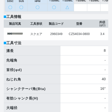
～50HRC
～55HRC
～60HRC
～65HRC
～70HR
S55C
SUS
HPM
〇
〇
〇
〇
△
工具情報
外径
製品写真
工具形状
製品コード
型番
(φD)
スクエア
2960349
CZS4034-0800
3.4
工具寸法
8
溝長
-
先端角
-
首径
(φd)
40
ねじれ角
16°
シャンクテーパ角
(Bta)
-
有効シャンク長
(H)
-
大端径