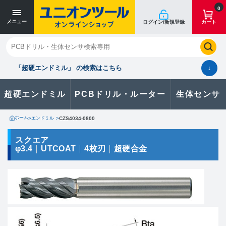
寸法単位 [mm]
寸法単位 [mm]
0
メニュー
ログイン/新規登録
カート
閉じる
お気に入り
クイックオーダー
購入履歴
「超硬エンドミル」 の検索はこちら
↓
超硬エンドミル
PCBドリル・ルーター
生体センサ
カタログのダウンロードや
製品に関するお問い合わせはこちら
ホーム
>
エンドミル
>
CZS4034-0800
お問い合わせ
スクエア
φ3.4
UTCOAT
4枚刃
超硬合金
カタログ一覧