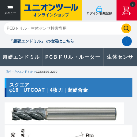
寸法単位 [mm]
寸法単位 [mm]
0
メニュー
ログイン/新規登録
カート
閉じる
お気に入り
クイックオーダー
購入履歴
「超硬エンドミル」 の検索はこちら
↓
超硬エンドミル
PCBドリル・ルーター
生体センサ
カタログのダウンロードや
製品に関するお問い合わせはこちら
ホーム
>
エンドミル
>
CZS4160-3200
お問い合わせ
スクエア
φ16
UTCOAT
4枚刃
超硬合金
カタログ一覧