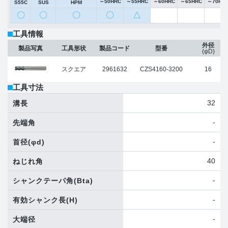
～50HRC
～55HRC
～60HRC
～65HRC
～70HR
S55C
SUS
HPM
〇
〇
〇
〇
△
工具情報
外径
製品写真
工具形状
製品コード
型番
(φD)
スクエア
2961632
CZS4160-3200
16
工具寸法
32
溝長
-
先端角
-
首径
(φd)
40
ねじれ角
-
シャンクテーパ角
(Bta)
-
有効シャンク長
(H)
-
大端径