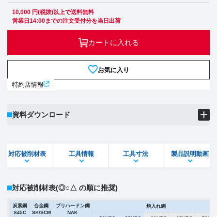
10,000 円(税抜)以上で送料無料
営業日14:00までの注文受付分を当日出荷
カートに入れる
お気に入り
特約店情報
資料ダウンロード
製品PDF
ダウンロード
対応被削材表
工具情報
工具寸法
製品説明動画
STEPファイル
DXFファイル
対応被削材表
(◎○△ の順に推奨)
炭素鋼
合金鋼
プリハードン鋼
焼入れ鋼
S45C
SK/SCM
NAK