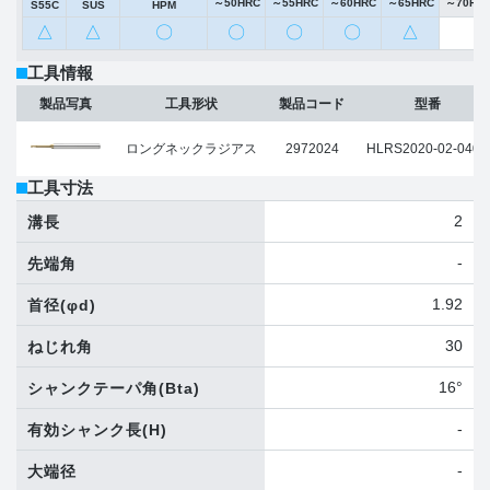
～50HRC
～55HRC
～60HRC
～65HRC
～70HR
S55C
SUS
HPM
△
△
〇
〇
〇
〇
△
工具情報
製品写真
工具形状
製品コード
型番
ロングネックラジアス
2972024
HLRS2020-02-040E
工具寸法
2
溝長
-
先端角
1.92
首径
(φd)
30
ねじれ角
16°
シャンクテーパ角
(Bta)
-
有効シャンク長
(H)
-
大端径