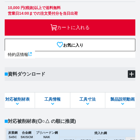
10,000 円(税抜)以上で送料無料
営業日14:00までの注文受付分を当日出荷
カートに入れる
お気に入り
特約店情報
資料ダウンロード
製品PDF
ダウンロード
対応被削材表
工具情報
工具寸法
製品説明動画
STEPファイル
DXFファイル
対応被削材表
(◎○△ の順に推奨)
炭素鋼
合金鋼
プリハードン鋼
焼入れ鋼
S45C
SK/SCM
NAK