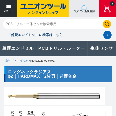
寸法単位 [mm]
寸法単位 [mm]
0
メニュー
ログイン/新規登録
カート
閉じる
お気に入り
クイックオーダー
購入履歴
「超硬エンドミル」 の検索はこちら
↓
超硬エンドミル
PCBドリル・ルーター
生体センサ
カタログのダウンロードや
製品に関するお問い合わせはこちら
ホーム
>
エンドミル
>
HLRS2020-02-040E
お問い合わせ
ロングネックラジアス
φ2
HARDMAX
2枚刃
超硬合金
カタログ一覧