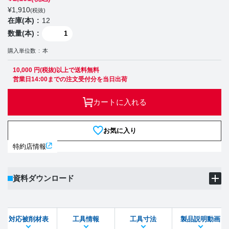
¥
1,910
(税抜)
在庫(本)
12
数量(本)
購入単位数
本
10,000 円(税抜)以上で送料無料
営業日14:00までの注文受付分を当日出荷
カートに入れる
お気に入り
特約店情報
資料ダウンロード
製品PDF
ダウンロード
対応被削材表
工具情報
工具寸法
製品説明動画
STEPファイル
DXFファイル