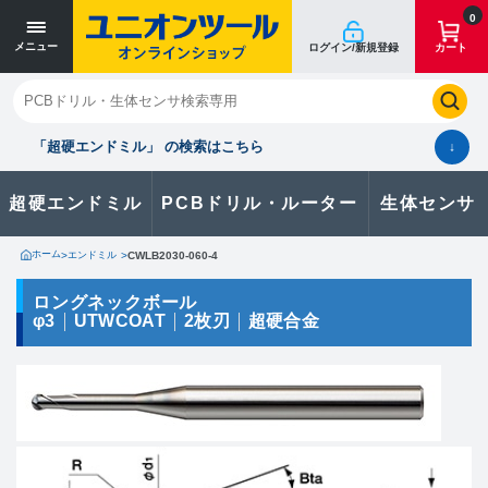
寸法単位 [mm]
寸法単位 [mm]
0
メニュー
ログイン/新規登録
カート
閉じる
お気に入り
クイックオーダー
購入履歴
「超硬エンドミル」 の検索はこちら
↓
超硬エンドミル
PCBドリル・ルーター
生体センサ
カタログのダウンロードや
製品に関するお問い合わせはこちら
ホーム
>
エンドミル
>
CWLB2030-060-4
お問い合わせ
ロングネックボール
φ3
UTWCOAT
2枚刃
超硬合金
カタログ一覧