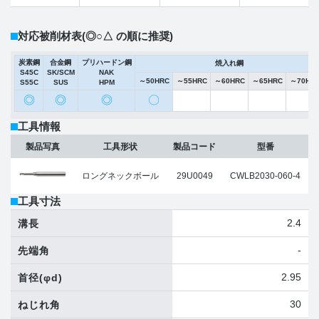
対応被削材表
(◎○△ の順に推奨)
炭素鋼
合金鋼
プリハードン鋼
焼入れ鋼
S45C
SK/SCM
NAK
～50HRC
～55HRC
～60HRC
～65HRC
～70HR
S55C
SUS
HPM
◎
◎
◎
〇
工具情報
製品写真
工具形状
製品コード
型番
ロングネックボール
29U0049
CWLB2030-060-4
工具寸法
2.4
溝長
-
先端角
2.95
首径
(φd)
30
ねじれ角