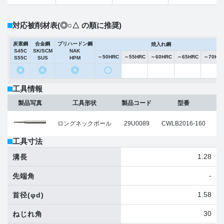
対応被削材表
(◎○△ の順に推奨)
炭素鋼
合金鋼
プリハードン鋼
焼入れ鋼
S45C
SK/SCM
NAK
～50HRC
～55HRC
～60HRC
～65HRC
～70HR
S55C
SUS
HPM
◎
◎
◎
〇
工具情報
製品写真
工具形状
製品コード
型番
ロングネックボール
29U0089
CWLB2016-160
工具寸法
1.28
溝長
-
先端角
1.58
首径
(φd)
30
ねじれ角