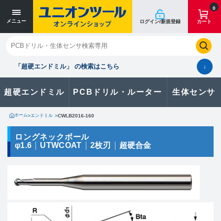
寸法単位 [mm]
寸法単位 [mm]
0
メニュー
ログイン/新規登録
カート
閉じる
お気に入り
クイックオーダー
購入履歴
「超硬エンドミル」 の検索はこちら
↓
超硬エンドミル
PCBドリル・ルーター
生体センサ
カタログのダウンロードや
製品に関するお問い合わせはこちら
ホーム
>
エンドミル
>
CWLB2016-160
お問い合わせ
ロングネックボール
φ1.6
UTWCOAT
2枚刃
超硬合金
カタログ一覧