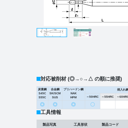
対応被削材 (◎→○→△ の順に推奨)
炭素鋼
合金鋼
プリハードン鋼
焼入れ
S45C
SK/SCM
NAK
～50HRC
～55HRC
～60HR
S55C
SUS
HPM
◎
◎
◎
〇
工具情報
製品写真
工具形状
製品コード