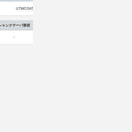
4
UTWCOAT
2
超硬合金
¥
8,210
¥
5,423
シャンクテーパ形状
-