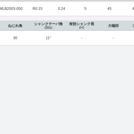
WLB2003-050
R0.15
0.24
5
45
シャンクテーパ角
有効シャンク長
ねじれ角
大端径
(Bta)
(H)
30
11°
-
-