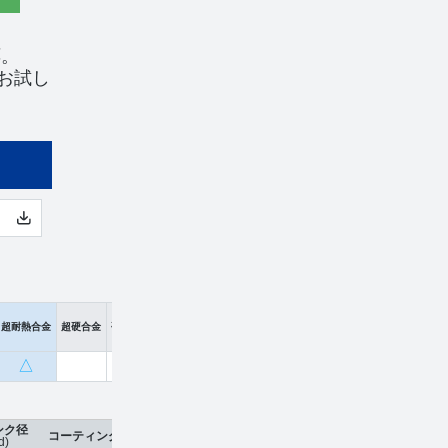
応。
お試し
超耐熱合金
超硬合金
硬脆材
△
ンク径
コーティング
刃数
工具材種
希望小売価格
販売価格
d)