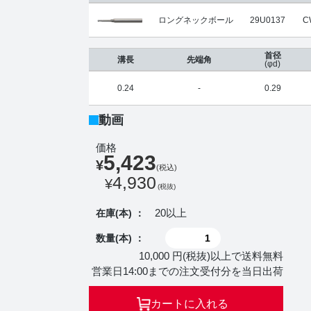
ロングネックボール
29U0137
C
首径
溝長
先端角
(φd)
0.24
-
0.29
動画
価格
5,423
¥
(税込)
4,930
¥
(税抜)
20以上
在庫(本) ：
数量(本) ：
10,000 円(税抜)以上で送料無料
営業日14:00までの注文受付分を当日出荷
カートに入れる