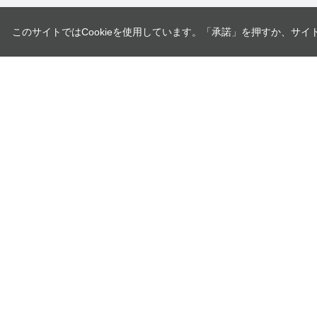
このサイトではCookieを使用しています。「承諾」を押すか、サイ
ユニオンツール株式会社
〒140-0013 東京都品川区南大井6-17-1
企業情報