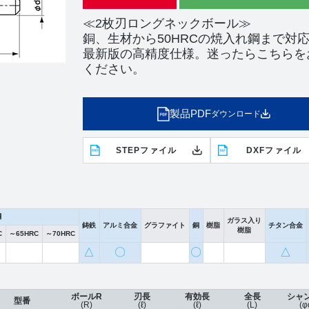
≪2枚刃ロングネックボール≫
銅、生材から50HRCの焼入れ鋼まで対
最新版の高精度仕様。迷ったらこちらを
ください。
製品PDF
ダウンロード
STEPファイル
DXFファイル
鋼
ガラス入り
鋳鉄
アルミ合金
グラファイト
銅
樹脂
チタン合金
樹脂
C
～65HRC
～70HRC
△
〇
〇
△
ボールR
刃長
有効長
全長
シャ
型番
(R)
(ℓ)
(ℓ)
(L)
(φ