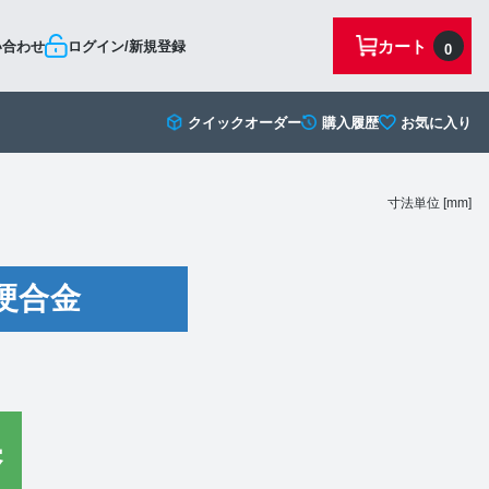
カート
い合わせ
ログイン/新規登録
0
クイックオーダー
購入履歴
お気に入り
寸法単位 [mm]
硬合金