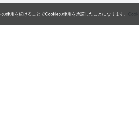
トの使用を続けることでCookieの使用を承諾したことになります。
Coo
営業日
ご利用ガイド
インフォメーション
ご利用案内
会員規約・利用規約
日
月
火
よくあるご質問
個人情報の取り扱いについて
2
3
4
特定商取引法に関する表示
9
10
11
16
17
18
23
24
25
30
31
本
Copyright © UNION TOOL Co. All rights reserved.