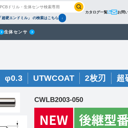
カタログ一覧
お問
「超硬エンドミル」 の検索はこちら
↓
生体センサ
φ0.3
UTWCOAT
2枚刃
超
CWLB2003-050