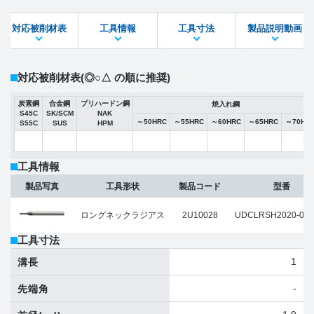
対応被削材表
工具情報
工具寸法
製品説明動画
STEPファイル
DXFファイル
対応被削材表
(◎○△ の順に推奨)
炭素鋼
合金鋼
プリハードン鋼
焼入れ鋼
S45C
SK/SCM
NAK
～50HRC
～55HRC
～60HRC
～65HRC
～70HR
S55C
SUS
HPM
工具情報
製品写真
工具形状
製品コード
型番
ロングネックラジアス
2U10028
UDCLRSH2020-003
工具寸法
1
溝長
-
先端角