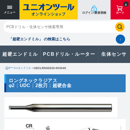
寸法単位 [mm]
寸法単位 [mm]
0
メニュー
ログイン/新規登録
カート
閉じる
お気に入り
クイックオーダー
購入履歴
「超硬エンドミル」 の検索はこちら
↓
超硬エンドミル
PCBドリル・ルーター
生体センサ
カタログのダウンロードや
製品に関するお問い合わせはこちら
ホーム
>
エンドミル
>
UDCLRSH2020-003040
お問い合わせ
ロングネックラジアス
φ2
UDC
2枚刃
超硬合金
カタログ一覧