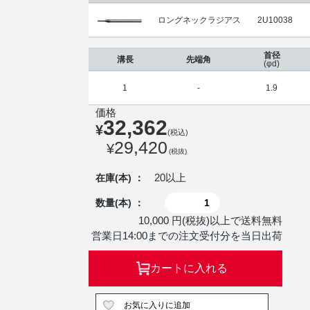
ロングネックラジアス
2U10038
首径
溝長
先端角
(φd)
1
-
1.9
価格
32,362
¥
(税込)
29,420
¥
(税抜)
20以上
在庫(本) ：
数量(本) ：
10,000 円(税抜)以上で送料無料
営業日14:00までの注文受付分を当日出荷
カートに入れる
お気に入りに追加