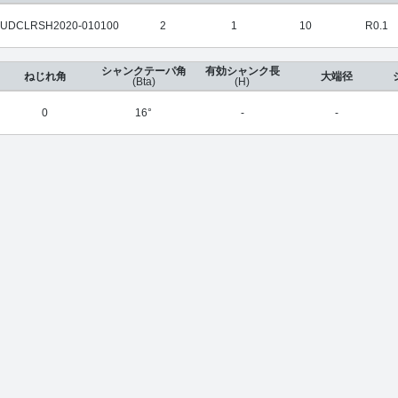
UDCLRSH2020-010100
2
1
10
R0.1
シャンクテーパ角
有効シャンク長
ねじれ角
大端径
(Bta)
(H)
0
16°
-
-