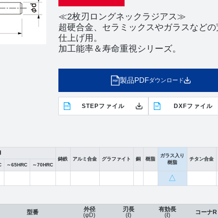
≪2枚刃ロングネックラジアス≫
超硬合金、セラミックスやガラスなどの
仕上げ用。
加工能率＆寿命重視シリーズ。
製品PDF
ダウンロード
STEPファイル
DXFファイル
鋼
ガラス入り
鋳鉄
アルミ合金
グラファイト
銅
樹脂
チタン合金
樹脂
C
～65HRC
～70HRC
△
外径
刃長
有効長
型番
コーナR
(φD)
(ℓ)
(ℓ)