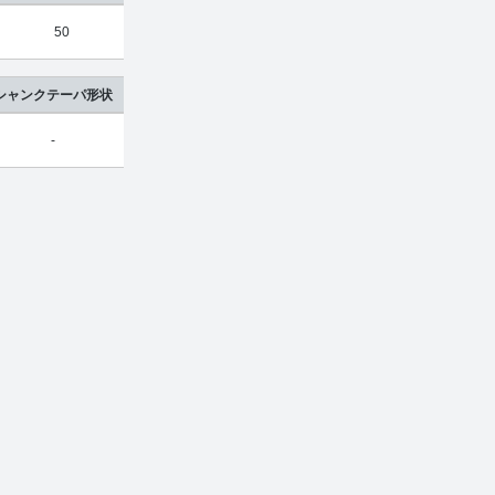
50
4
UDC
2
超硬合金
シャンクテーパ形状
-