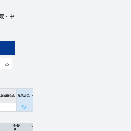
荒・中
超耐熱合金
超硬合金
硬脆材
◎
〇
全長
シャンク径
コーティング
刃数
工具材種
(L)
(φd)