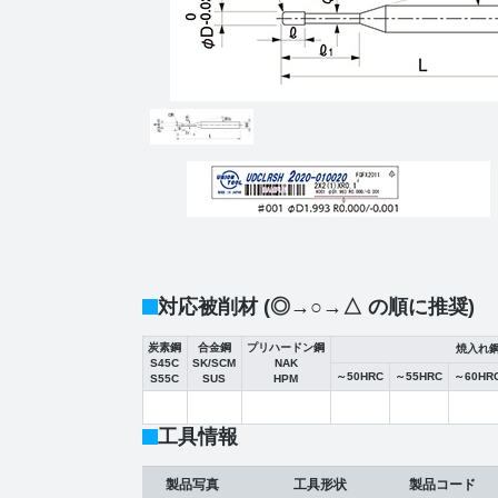
対応被削材 (◎→○→△ の順に推奨)
炭素鋼
合金鋼
プリハードン鋼
焼入れ
S45C
SK/SCM
NAK
～50HRC
～55HRC
～60HR
S55C
SUS
HPM
工具情報
製品写真
工具形状
製品コード