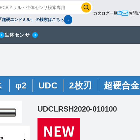
カタログ一覧
お問
「超硬エンドミル」 の検索はこちら
↓
生体センサ
ス
φ2
UDC
2枚刃
超硬合金
UDCLRSH2020-010100