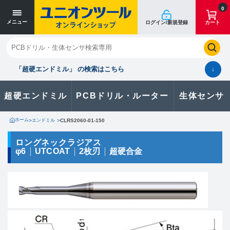
寸法単位 [mm]
寸法単位 [mm]
0
メニュー
ログイン/新規登録
カート
閉じる
お気に入り
クイックオーダー
購入履歴
「超硬エンドミル」 の検索はこちら
↓
超硬エンドミル
PCBドリル・ルーター
生体センサ
カタログのダウンロードや
製品に関するお問い合わせはこちら
ホーム
>
エンドミル
>
CLRS2060-01-150
お問い合わせ
ロングネックラジアス
φ6
UTCOAT
2枚刃
超硬合金
カタログ一覧