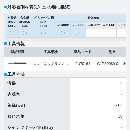
対応被削材表
(◎○△ の順に推奨)
炭素鋼
合金鋼
プリハードン鋼
焼入れ鋼
S45C
SK/SCM
NAK
～50HRC
～55HRC
～60HRC
～65HRC
～70HR
S55C
SUS
HPM
〇
〇
〇
〇
△
工具情報
製品写真
工具形状
製品コード
型番
ロングネックラジアス
2U70168
CLRS2060-01-150
工具寸法
6
溝長
-
先端角
5.86
首径
(φd)
30
ねじれ角
-
シャンクテーパ角
(Bta)