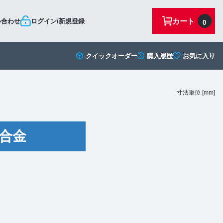
カート
い合わせ
ログイン/新規登録
0
クイックオーダー
購入履歴
お気に入り
寸法単位 [mm]
合金