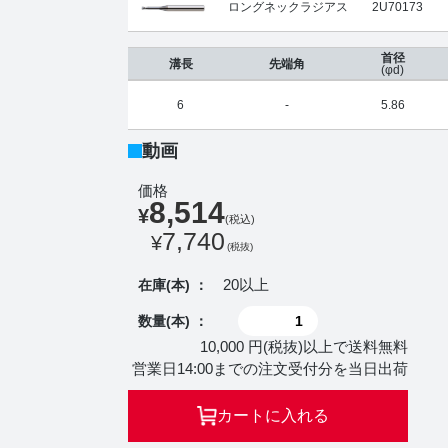
ロングネックラジアス
2U70173
首径
溝長
先端角
(φd)
6
-
5.86
動画
価格
8,514
¥
(税込)
7,740
¥
(税抜)
20以上
在庫(本) ：
数量(本) ：
10,000 円(税抜)以上で送料無料
営業日14:00までの注文受付分を当日出荷
カートに入れる