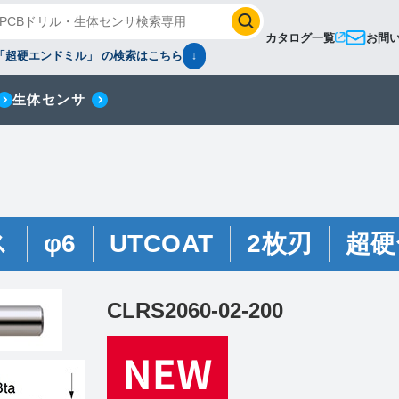
カタログ一覧
お問
「超硬エンドミル」 の検索はこちら
↓
生体センサ
ス
φ6
UTCOAT
2枚刃
超硬
CLRS2060-02-200