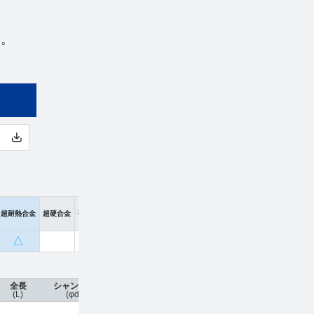
用。
超耐熱合金
超硬合金
硬脆材
△
全長
シャンク径
コーティング
刃数
工具材種
希望小
(L)
(φd)