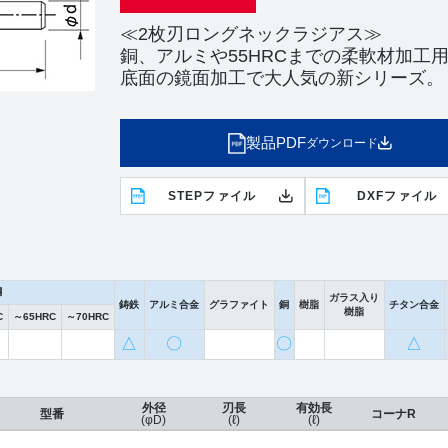
≪2枚刃ロングネックラジアス≫
銅、アルミや55HRCまでの柔軟材加工
底面の鏡面加工で大人気の新シリーズ。
製品PDF
ダウンロード
STEPファイル
DXFファイル
鋼
ガラス入り
鋳鉄
アルミ合金
グラファイト
銅
樹脂
チタン合金
樹脂
C
～65HRC
～70HRC
△
〇
〇
△
外径
刃長
有効長
型番
コーナR
(φD)
(ℓ)
(ℓ)