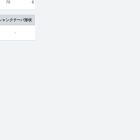
70
6
UTCOAT
2
超硬合金
¥
12,
シャンクテーパ形状
-