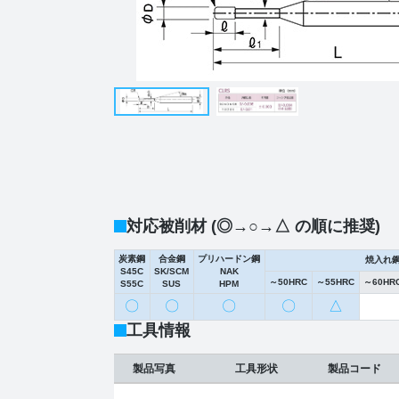
対応被削材 (◎→○→△ の順に推奨)
炭素鋼
合金鋼
プリハードン鋼
焼入れ
S45C
SK/SCM
NAK
～50HRC
～55HRC
～60HR
S55C
SUS
HPM
〇
〇
〇
〇
△
工具情報
製品写真
工具形状
製品コード