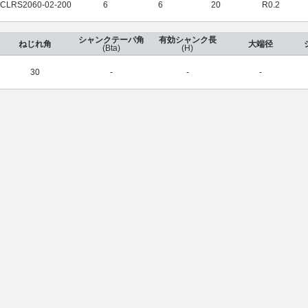
CLRS2060-02-200
6
6
20
R0.2
シャンクテーパ角
有効シャンク長
ねじれ角
大端径
(Bta)
(H)
30
-
-
-