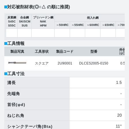
対応被削材表
(◎○△ の順に推奨)
炭素鋼
合金鋼
プリハードン鋼
焼入れ鋼
S45C
SK/SCM
NAK
～50HRC
～55HRC
～60HRC
～65HRC
～70HR
S55C
SUS
HPM
工具情報
外径
製品写真
工具形状
製品コード
型番
(φD)
スクエア
2U90001
DLCES2005-0150
0.5
工具寸法
1.5
溝長
-
先端角
-
首径
(φd)
20
ねじれ角
11°
シャンクテーパ角
(Bta)