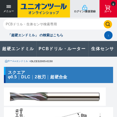
寸法単位 [mm]
寸法単位 [mm]
0
メニュー
ログイン/新規登録
カート
閉じる
お気に入り
クイックオーダー
購入履歴
「超硬エンドミル」 の検索はこちら
↓
超硬エンドミル
PCBドリル・ルーター
生体センサ
カタログのダウンロードや
製品に関するお問い合わせはこちら
ホーム
>
エンドミル
>
DLCES2005-0150
お問い合わせ
スクエア
φ0.5
DLC
2枚刃
超硬合金
カタログ一覧