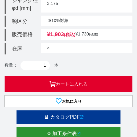
シャンク径
3.175
φd [mm]
※10%対象
税区分
¥
1,903
販売価格
¥
1,730
(税込)
(税抜)
×
在庫
数量：
本
カートに入れる
お気に入り
📄 カタログPDF
⚙️ 加工条件表