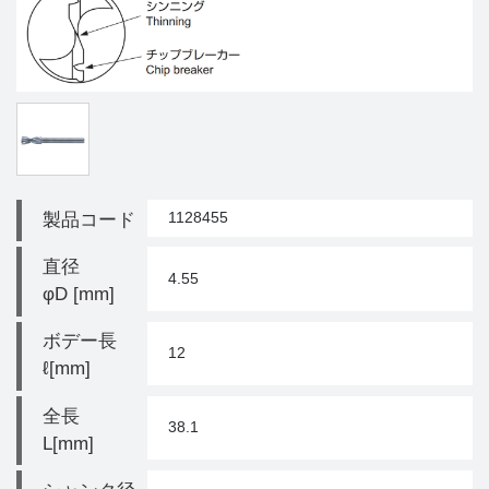
1128455
製品コード
直径
4.55
φD [mm]
ボデー長
12
ℓ[mm]
全長
38.1
L[mm]