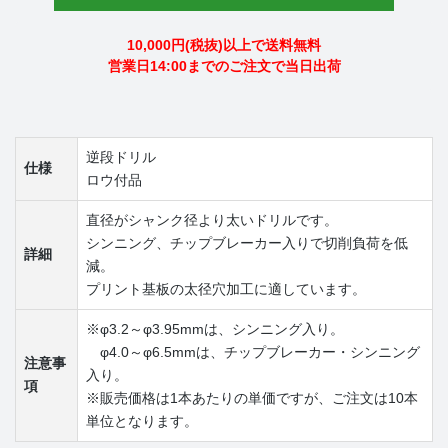
10,000円(税抜)以上で送料無料
営業日14:00までのご注文で当日出荷
逆段ドリル
仕様
ロウ付品
直径がシャンク径より太いドリルです。
シンニング、チップブレーカー入りで切削負荷を低
詳細
減。
プリント基板の太径穴加工に適しています。
※φ3.2～φ3.95mmは、シンニング入り。
φ4.0～φ6.5mmは、チップブレーカー・シンニング
注意事
入り。
項
※販売価格は1本あたりの単価ですが、ご注文は10本
単位となります。