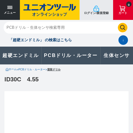
0
メニュー
ログイン/新規登録
カート
閉じる
お気に入り
クイックオーダー
購入履歴
「超硬エンドミル」 の検索はこちら
↓
超硬エンドミル
PCBドリル・ルーター
生体センサ
カタログのダウンロードや
製品に関するお問い合わせはこちら
ホーム
>
PCBドリル・ルーター
>
逆段ドリル
ID30C 4.55
お問い合わせ
カタログ一覧