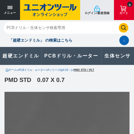
0
メニュー
ログイン/新規登録
カート
閉じる
お気に入り
クイックオーダー
購入履歴
「超硬エンドミル」 の検索はこちら
↓
超硬エンドミル
PCBドリル・ルーター
生体センサ
カタログのダウンロードや
製品に関するお問い合わせはこちら
ホーム
>
PCBドリル・ルーター
>
Pシリーズ(φ0.02～)
>
PMD STD / PLT
PMD STD 0.07 X 0.7
お問い合わせ
カタログ一覧