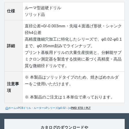
ルーマ型超硬ドリル
仕様
ソリッド品
直径公差+0/-0.003mm・先端４面逃げ形状・シャンク
径h4公差
高精度微細穴加工に特化したシリーズで、φ0.02-φ0.1
詳細
まで、φ0.05mm刻みでラインナップ。
プリント基板用ドリルの大量生産技術と、分解能サブ
ミクロン測定器を製造する技術に基づく高精度・高品
質な微細径ドリルです。
※ 本製品はソリッドタイプのため、焼きばめホルダ
注意事
ーをご使用いただけます。
項
※ 本製品のご注文は１本単位で承っております。
ホーム
>
PCBドリル・ルーター
>
Pシリーズ(φ0.02～)
>
PMD STD / PLT
カタログのダウンロードや