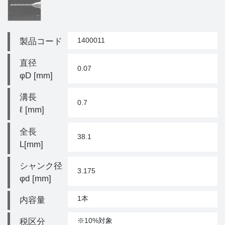
1400011
製品コード
直径
0.07
φD [mm]
溝長
0.7
ℓ [mm]
全長
38.1
L[mm]
シャンク径
3.175
φd [mm]
1本
内容量
※10%対象
税区分