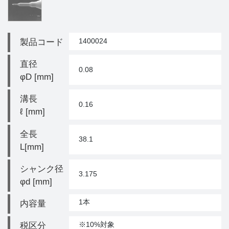
1400024
製品コード
直径
0.08
φD [mm]
溝長
0.16
ℓ [mm]
全長
38.1
L[mm]
シャンク径
3.175
φd [mm]
1本
内容量
※10%対象
税区分