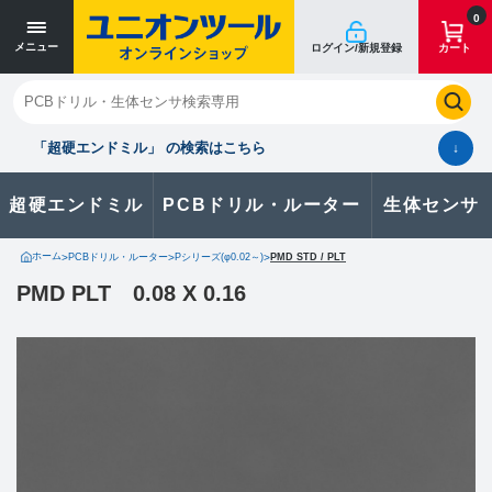
0
メニュー
ログイン/新規登録
カート
閉じる
お気に入り
クイックオーダー
購入履歴
「超硬エンドミル」 の検索はこちら
↓
超硬エンドミル
PCBドリル・ルーター
生体センサ
カタログのダウンロードや
製品に関するお問い合わせはこちら
ホーム
>
PCBドリル・ルーター
>
Pシリーズ(φ0.02～)
>
PMD STD / PLT
PMD PLT 0.08 X 0.16
お問い合わせ
カタログ一覧