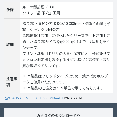
ルーマ型超硬ドリル
仕様
ソリッド品 下穴加工用
溝長2D・直径公差-0.005/-0.008mm・先端４面逃げ形
状・シャンク径h4公差
高精度微細穴加工に特化したシリーズで、下穴加工に
適した溝長2Dサイズをφ0.02-φ0.1まで、7型番をライ
詳細
ンナップ。
プリント基板用ドリルの大量生産技術と、分解能サブ
ミクロン測定器を製造する技術に基づく高精度・高品
質な微細径ドリルです。
※ 本製品はソリッドタイプのため、焼きばめホルダ
注意事
ーをご使用いただけます。
項
※ 本製品のご注文は１本単位で承っております。
ホーム
>
PCBドリル・ルーター
>
Pシリーズ(φ0.02～)
>
PMD STD / PLT
カタログのダウンロードや