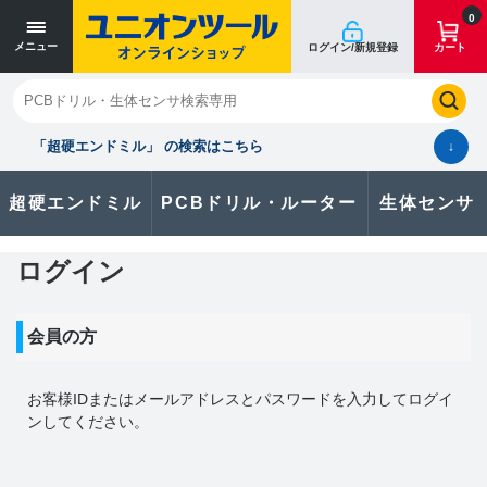
0
メニュー
ログイン/新規登録
カート
閉じる
お気に入り
クイックオーダー
購入履歴
「超硬エンドミル」 の検索はこちら
↓
超硬エンドミル
PCBドリル・ルーター
生体センサ
カタログのダウンロードや
製品に関するお問い合わせはこちら
ログイン
お問い合わせ
会員の方
カタログ一覧
お客様IDまたはメールアドレス
と
パスワード
を入力してログイ
ンしてください。