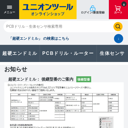
0
メニュー
ログイン/新規登録
カート
閉じる
お気に入り
クイックオーダー
購入履歴
「超硬エンドミル」 の検索はこちら
↓
超硬エンドミル
PCBドリル・ルーター
生体センサ
カタログのダウンロードや
製品に関するお問い合わせはこちら
お知らせ
お問い合わせ
超硬エンドミル： 後継型番のご案内
カタログ一覧