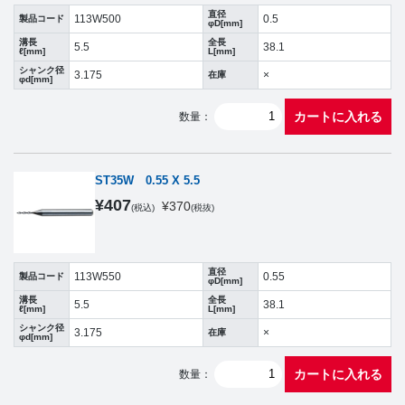
直径
113W500
0.5
製品コード
φD[mm]
溝長
全長
5.5
38.1
ℓ[mm]
L[mm]
シャンク径
3.175
×
在庫
φd[mm]
カートに入れる
数量：
ST35W 0.55 X 5.5
¥
407
¥
370
(税込)
(税抜)
直径
113W550
0.55
製品コード
φD[mm]
溝長
全長
5.5
38.1
ℓ[mm]
L[mm]
シャンク径
3.175
×
在庫
φd[mm]
カートに入れる
数量：