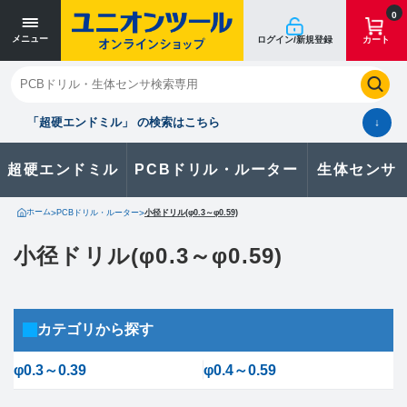
0
メニュー
ログイン/新規登録
カート
閉じる
お気に入り
クイックオーダー
購入履歴
「超硬エンドミル」 の検索はこちら
↓
超硬エンドミル
PCBドリル・ルーター
生体センサ
カタログのダウンロードや
製品に関するお問い合わせはこちら
ホーム
>
PCBドリル・ルーター
>
小径ドリル(φ0.3～φ0.59)
お問い合わせ
小径ドリル(φ0.3～φ0.59)
カタログ一覧
カテゴリから探す
φ0.3～0.39
φ0.4～0.59