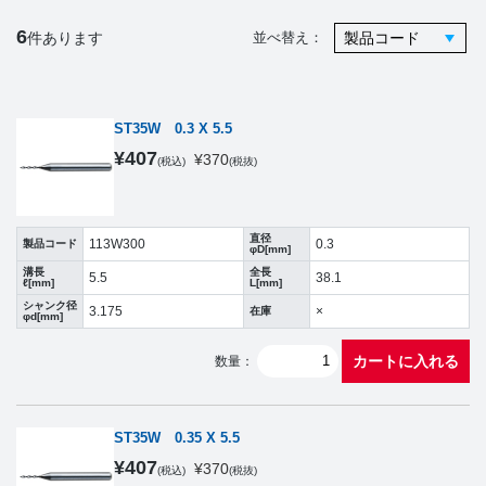
6
件あります
並べ替え：
ST35W 0.3 X 5.5
¥
407
¥
370
(税込)
(税抜)
直径
113W300
0.3
製品コード
φD[mm]
溝長
全長
5.5
38.1
ℓ[mm]
L[mm]
シャンク径
3.175
×
在庫
φd[mm]
カートに入れる
数量：
ST35W 0.35 X 5.5
¥
407
¥
370
(税込)
(税抜)