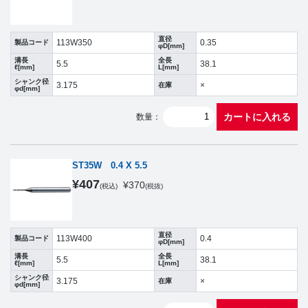
直径
113W350
0.35
製品コード
φD[mm]
溝長
全長
5.5
38.1
ℓ[mm]
L[mm]
シャンク径
3.175
×
在庫
φd[mm]
カートに入れる
数量：
ST35W 0.4 X 5.5
¥
407
¥
370
(税込)
(税抜)
直径
113W400
0.4
製品コード
φD[mm]
溝長
全長
5.5
38.1
ℓ[mm]
L[mm]
シャンク径
3.175
×
在庫
φd[mm]