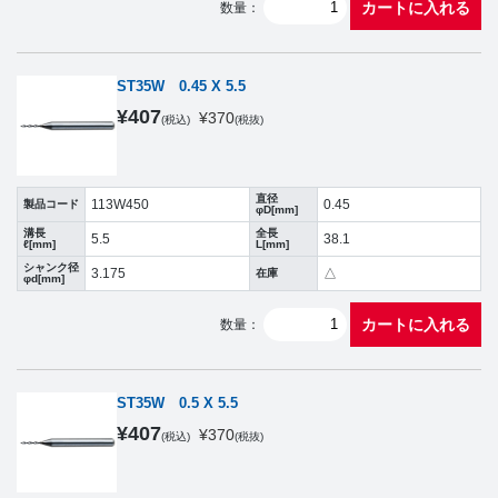
カートに入れる
数量：
ST35W 0.45 X 5.5
¥
407
¥
370
(税込)
(税抜)
直径
113W450
0.45
製品コード
φD[mm]
溝長
全長
5.5
38.1
ℓ[mm]
L[mm]
シャンク径
3.175
△
在庫
φd[mm]
カートに入れる
数量：
ST35W 0.5 X 5.5
¥
407
¥
370
(税込)
(税抜)