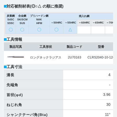
対応被削材表
(◎○△ の順に推奨)
炭素鋼
合金鋼
プリハードン鋼
焼入れ鋼
S45C
SK/SCM
NAK
～50HRC
～55HRC
～60HRC
～65HRC
～70HR
S55C
SUS
HPM
〇
〇
〇
〇
△
工具情報
製品写真
工具形状
製品コード
型番
ロングネックラジアス
2U70163
CLRS2040-10-120
工具寸法
4
溝長
-
先端角
3.96
首径
(φd)
30
ねじれ角
11°
シャンクテーパ角
(Bta)