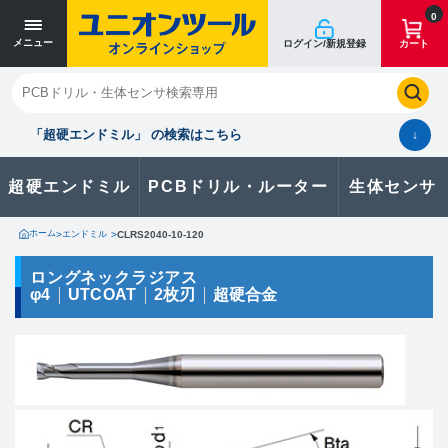
寸法単位 [mm]
寸法単位 [mm]
0
メニュー
ログイン/新規登録
カート
閉じる
お気に入り
クイックオーダー
購入履歴
「超硬エンドミル」 の検索はこちら
↓
超硬エンドミル
PCBドリル・ルーター
生体センサ
カタログのダウンロードや
製品に関するお問い合わせはこちら
ホーム
>
エンドミル
>
CLRS2040-10-120
お問い合わせ
ロングネックラジアス
φ4
UTCOAT
2枚刃
超硬合金
カタログ一覧