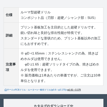
ルーマ型超硬ドリル
仕様
コンポジット品（刃部：超硬／シャンク部：SUS）
プリント基板加工を主目的とした超硬ドリルです。
鋭い切れ味と良好な排出性能が特長です。
詳細
スタンダードな形状のため、プリント基板以外の加工
にもおすすめです。
※ φD <1.65mm：ステンレスシャンクの為、焼きば
めホルダは使用できません。
注意事
φD ≧1.65：超硬ソリッドタイプの為、焼きばめホ
項
ルダを使用できます。
※ 販売価格は1本あたりの単価ですが、ご注文は10本
単位となります。
ホーム
>
PCBドリル・ルーター
>
一般径ドリル(φ0.6～φ3.175)
>
φ1.61～3.175
カタログのダウンロードや