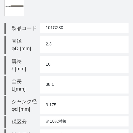
101G230
製品コード
直径
2.3
φD [mm]
溝長
10
ℓ [mm]
全長
38.1
L[mm]
シャンク径
3.175
φd [mm]
※10%対象
税区分