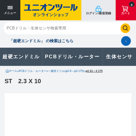
0
メニュー
ログイン/新規登録
カート
閉じる
お気に入り
クイックオーダー
購入履歴
「超硬エンドミル」 の検索はこちら
↓
超硬エンドミル
PCBドリル・ルーター
生体センサ
カタログのダウンロードや
製品に関するお問い合わせはこちら
ホーム
>
PCBドリル・ルーター
>
一般径ドリル(φ0.6～φ3.175)
>
φ1.61～3.175
ST 2.3 X 10
お問い合わせ
カタログ一覧