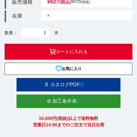
¥
627
販売価格
¥
570
(税込)
(税抜)
×
在庫
数量：
本
カートに入れる
お気に入り
📄 カタログPDF
⚙️ 加工条件表
10,000円(税抜)以上で送料無料
営業日14:00までのご注文で当日出荷