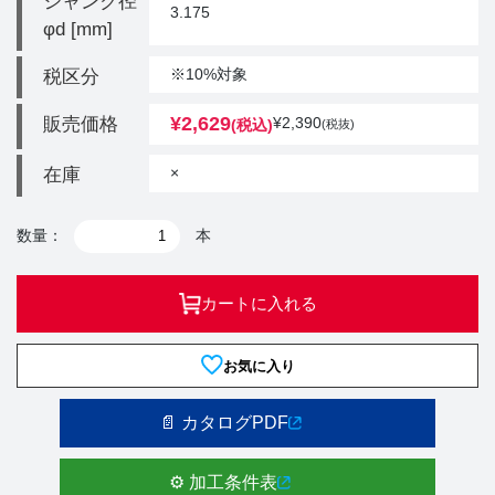
シャンク径
3.175
φd [mm]
※10%対象
税区分
¥
2,629
販売価格
¥
2,390
(税込)
(税抜)
×
在庫
数量：
本
カートに入れる
お気に入り
📄 カタログPDF
⚙️ 加工条件表