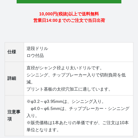
10,000円(税抜)以上で送料無料
営業日14:00までのご注文で当日出荷
逆段ドリル
仕様
ロウ付品
直径がシャンク径より太いドリルです。
シンニング、チップブレーカー入りで切削負荷を低
詳細
減。
プリント基板の太径穴加工に適しています。
※φ3.2～φ3.95mmは、シンニング入り。
φ4.0～φ6.5mmは、チップブレーカー・シンニング
注意事
入り。
項
※販売価格は1本あたりの単価ですが、ご注文は10本
単位となります。