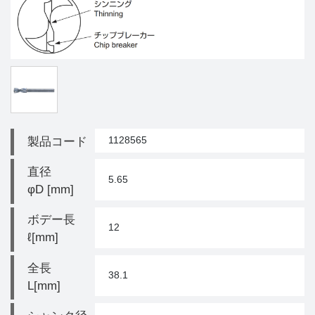
1128565
製品コード
直径
5.65
φD [mm]
ボデー長
12
ℓ[mm]
全長
38.1
L[mm]