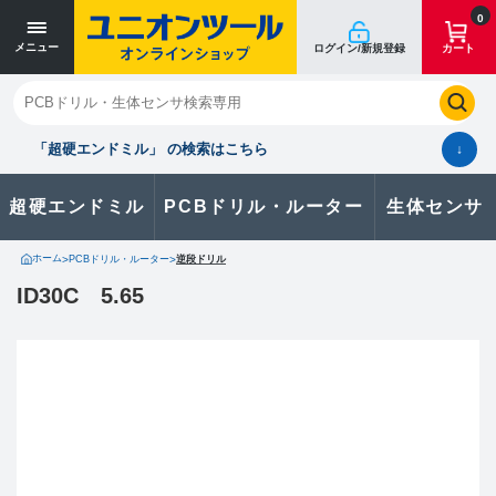
0
メニュー
ログイン/新規登録
カート
閉じる
お気に入り
クイックオーダー
購入履歴
「超硬エンドミル」 の検索はこちら
↓
超硬エンドミル
PCBドリル・ルーター
生体センサ
カタログのダウンロードや
製品に関するお問い合わせはこちら
ホーム
>
PCBドリル・ルーター
>
逆段ドリル
ID30C 5.65
お問い合わせ
カタログ一覧