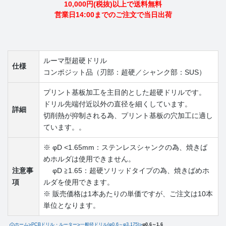
10,000円(税抜)以上で送料無料
営業日14:00までのご注文で当日出荷
ルーマ型超硬ドリル
仕様
コンポジット品（刃部：超硬／シャンク部：SUS）
プリント基板加工を主目的とした超硬ドリルです。
ドリル先端付近以外の直径を細くしています。
詳細
切削熱が抑制される為、プリント基板の穴加工に適し
ています。。
※ φD <1.65mm：ステンレスシャンクの為、焼きば
めホルダは使用できません。
注意事
φD ≧1.65：超硬ソリッドタイプの為、焼きばめホ
項
ルダを使用できます。
※ 販売価格は1本あたりの単価ですが、ご注文は10本
単位となります。
ホーム
>
PCBドリル・ルーター
>
一般径ドリル(φ0.6～φ3.175)
>
φ0.6～1.6