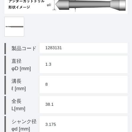
1283131
製品コード
直径
1.3
φD [mm]
溝長
8
ℓ [mm]
全長
38.1
L[mm]
シャンク径
3.175
φd [mm]