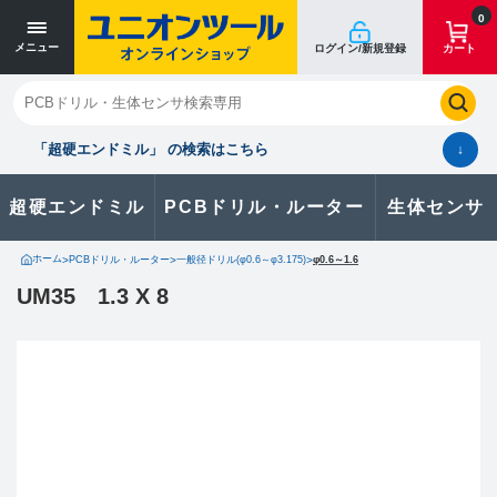
0
メニュー
ログイン/新規登録
カート
閉じる
お気に入り
クイックオーダー
購入履歴
「超硬エンドミル」 の検索はこちら
↓
超硬エンドミル
PCBドリル・ルーター
生体センサ
カタログのダウンロードや
製品に関するお問い合わせはこちら
ホーム
>
PCBドリル・ルーター
>
一般径ドリル(φ0.6～φ3.175)
>
φ0.6～1.6
UM35 1.3 X 8
お問い合わせ
カタログ一覧