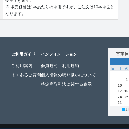
使用できます。
※ 販売価格は1本あたりの単価ですが、ご注文は10本単位と
なります。
営業日
ご利用ガイド
インフォメーション
ご利用案内
会員規約・利用規約
日
月
火
よくあるご質問
個人情報の取り扱いについて
2
3
4
特定商取引法に関する表示
9
10
11
16
17
18
23
24
25
30
31
本