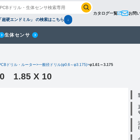
カタログ一覧
お問
「超硬エンドミル」 の検索はこちら
↓
生体センサ
PCBドリル・ルーター
>
一般径ドリル(φ0.6～φ3.175)
>
φ1.61～3.175
0 1.85 X 10
φ
ℓ