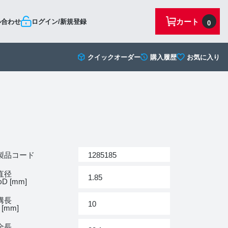
カート
い合わせ
ログイン/新規登録
0
クイックオーダー
購入履歴
お気に入り
製品コード
1285185
直径
1.85
D [mm]
溝長
10
 [mm]
全長