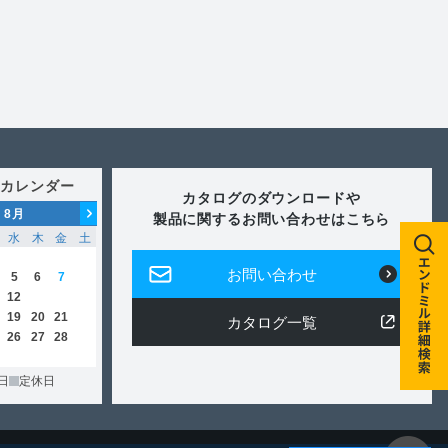
カレンダー
カタログのダウンロードや
8
月
9
月
10
月
製品に関するお問い合わせはこちら
水
木
金
土
日
月
火
水
木
金
土
日
月
火
水
木
金
土
1
1
2
3
4
5
1
2
3
お問い合わせ
5
6
7
8
6
7
8
9
10
11
12
4
5
6
7
8
9
10
12
13
14
15
13
14
15
16
17
18
19
11
12
13
14
15
16
17
19
20
21
22
20
21
22
23
24
25
26
18
19
20
21
22
23
24
カタログ一覧
26
27
28
29
27
28
29
30
25
26
27
28
29
30
31
日
定休日