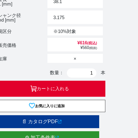
38.1
 [mm]
シャンク径
3.175
d [mm]
税区分
※10%対象
¥
616
(税込)
販売価格
¥
560
(税抜)
在庫
×
数量：
本
カートに入れる
お気に入りに追加
📄 カタログPDF
⚙️ 加工条件表