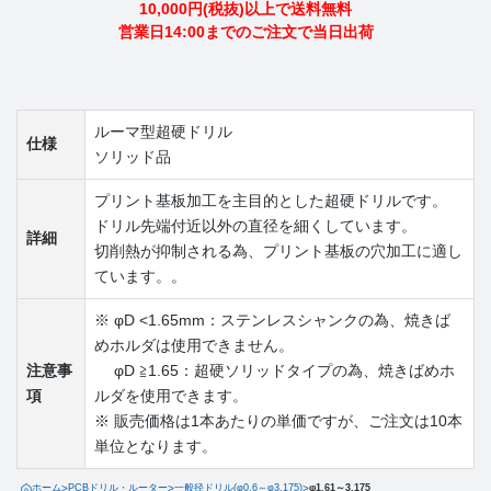
10,000円(税抜)以上で送料無料
営業日14:00までのご注文で当日出荷
ルーマ型超硬ドリル
仕様
ソリッド品
プリント基板加工を主目的とした超硬ドリルです。
ドリル先端付近以外の直径を細くしています。
詳細
切削熱が抑制される為、プリント基板の穴加工に適し
ています。。
※ φD <1.65mm：ステンレスシャンクの為、焼きば
めホルダは使用できません。
注意事
φD ≧1.65：超硬ソリッドタイプの為、焼きばめホ
項
ルダを使用できます。
※ 販売価格は1本あたりの単価ですが、ご注文は10本
単位となります。
ホーム
>
PCBドリル・ルーター
>
一般径ドリル(φ0.6～φ3.175)
>
φ1.61～3.175