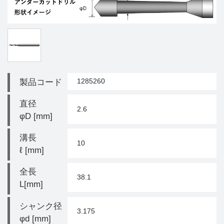
1285260
製品コード
直径
2.6
φD [mm]
溝長
10
ℓ [mm]
全長
38.1
L[mm]
シャンク径
3.175
φd [mm]