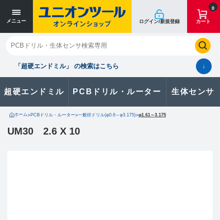
0
メニュー
ログイン/新規登録
カート
閉じる
お気に入り
クイックオーダー
購入履歴
「超硬エンドミル」 の検索はこちら
↓
超硬エンドミル
PCBドリル・ルーター
生体センサ
カタログのダウンロードや
製品に関するお問い合わせはこちら
ホーム
>
PCBドリル・ルーター
>
一般径ドリル(φ0.6～φ3.175)
>
φ1.61～3.175
UM30 2.6 X 10
お問い合わせ
カタログ一覧