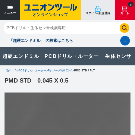
0
メニュー
ログイン/新規登録
カート
閉じる
お気に入り
クイックオーダー
購入履歴
「超硬エンドミル」 の検索はこちら
↓
超硬エンドミル
PCBドリル・ルーター
生体センサ
カタログのダウンロードや
製品に関するお問い合わせはこちら
ホーム
>
PCBドリル・ルーター
>
Pシリーズ(φ0.02～)
>
PMD STD / PLT
PMD STD 0.045 X 0.5
お問い合わせ
カタログ一覧