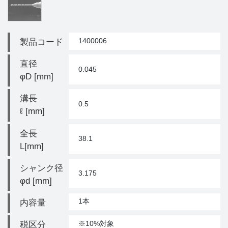
1400006
製品コード
直径
0.045
φD [mm]
溝長
0.5
ℓ [mm]
全長
38.1
L[mm]
シャンク径
3.175
φd [mm]
1本
内容量
※10%対象
税区分