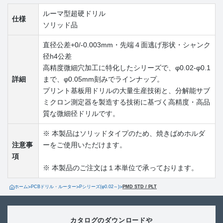
ルーマ型超硬ドリル
仕様
ソリッド品
直径公差+0/-0.003mm・先端４面逃げ形状・シャンク
径h4公差
高精度微細穴加工に特化したシリーズで、φ0.02-φ0.1
詳細
まで、φ0.05mm刻みでラインナップ。
プリント基板用ドリルの大量生産技術と、分解能サブ
ミクロン測定器を製造する技術に基づく高精度・高品
質な微細径ドリルです。
※ 本製品はソリッドタイプのため、焼きばめホルダ
注意事
ーをご使用いただけます。
項
※ 本製品のご注文は１本単位で承っております。
ホーム
>
PCBドリル・ルーター
>
Pシリーズ(φ0.02～)
>
PMD STD / PLT
カタログのダウンロードや