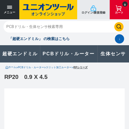
0
メニュー
ログイン/新規登録
カート
閉じる
お気に入り
クイックオーダー
購入履歴
「超硬エンドミル」 の検索はこちら
↓
超硬エンドミル
PCBドリル・ルーター
生体センサ
カタログのダウンロードや
製品に関するお問い合わせはこちら
ホーム
>
PCBドリル・ルーター
>
スリット加工ルーター
>
RPシリーズ
RP20 0.9 X 4.5
お問い合わせ
カタログ一覧