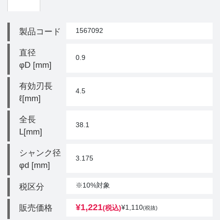
1567092
製品コード
直径
0.9
φD [mm]
有効刃長
4.5
ℓ[mm]
全長
38.1
L[mm]
シャンク径
3.175
φd [mm]
※10%対象
税区分
¥
1,221
販売価格
¥
1,110
(税込)
(税抜)