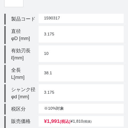
1590317
製品コード
直径
3.175
φD [mm]
有効刃長
10
ℓ[mm]
全長
38.1
L[mm]
シャンク径
3.175
φd [mm]
※10%対象
税区分
¥
1,991
販売価格
¥
1,810
(税込)
(税抜)