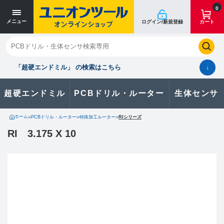
0
メニュー
ログイン/新規登録
カート
閉じる
お気に入り
クイックオーダー
購入履歴
「超硬エンドミル」 の検索はこちら
↓
超硬エンドミル
PCBドリル・ルーター
生体センサ
カタログのダウンロードや
製品に関するお問い合わせはこちら
ホーム
>
PCBドリル・ルーター
>
特殊加工ルーター
>
RIシリーズ
RI 3.175 X 10
お問い合わせ
カタログ一覧