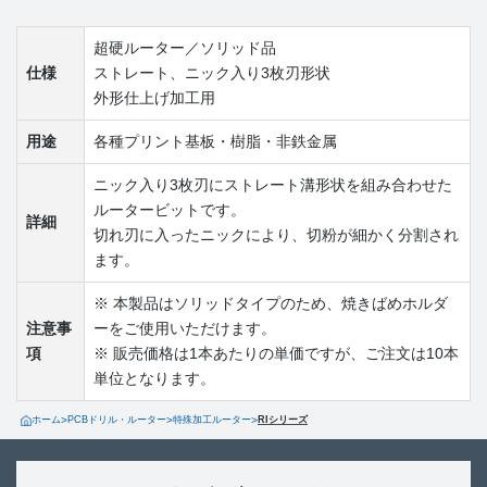
超硬ルーター／ソリッド品
仕様
ストレート、ニック入り3枚刃形状
外形仕上げ加工用
用途
各種プリント基板・樹脂・非鉄金属
ニック入り3枚刃にストレート溝形状を組み合わせた
ルータービットです。
詳細
切れ刃に入ったニックにより、切粉が細かく分割され
ます。
※ 本製品はソリッドタイプのため、焼きばめホルダ
注意事
ーをご使用いただけます。
項
※ 販売価格は1本あたりの単価ですが、ご注文は10本
単位となります。
ホーム
>
PCBドリル・ルーター
>
特殊加工ルーター
>
RIシリーズ